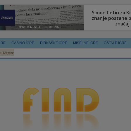
URE
CASINO IGRE
DIRKAŠKE IGRE
MISELNE IGRE
OSTALE IGRE
oišči par