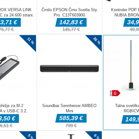
se ujemata z
 sposobnost
sobnosti. V
rej poiskati
ako naprej.