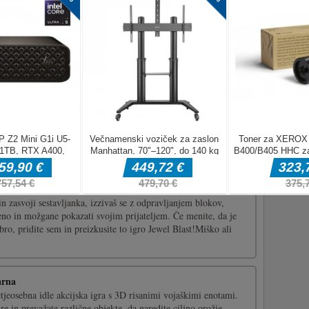
h. Če želite
am pridružite
in zasvoji sestavljanka, izzivaš se z odpravljanjem blokov,
eno in možgane pokazati svojim prijateljem. Če menite, da je
ro, pridite sem in preizkusite to igro Jewel Blast!Miško ali
arna
tjeosebna idle akcijska igra s 3D risanimi vojaškimi enotami.
re in prevažate različne objekte, da naredite ciljno orožje.