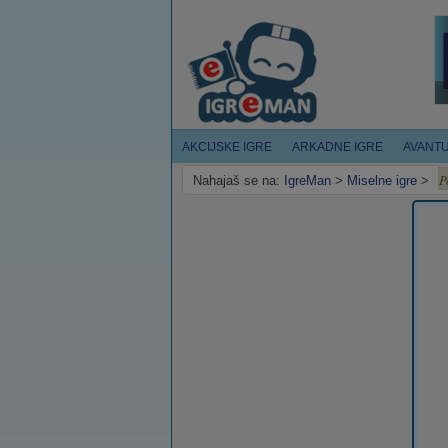
AKCIJSKE IGRE
ARKADNE IGRE
AVANT
P
Nahajaš se na:
IgreMan
>
Miselne igre
>