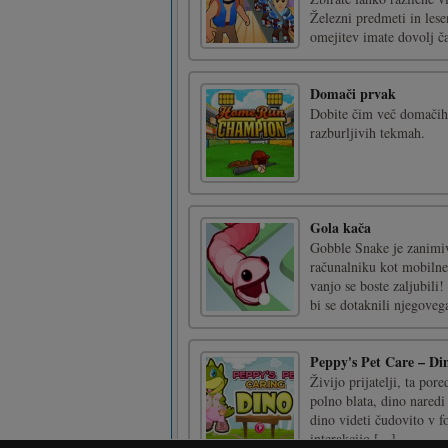
Železni predmeti in lese
omejitev imate dovolj ča
Domači prvak
Dobite čim več domačih 
razburljivih tekmah.
Gola kača
Gobble Snake je zanimiva
računalniku kot mobilnem
vanjo se boste zaljubili!
bi se dotaknili njegovega 
Peppy's Pet Care – Di
Živijo prijatelji, ta po
polno blata, dino naredi
dino videti čudovito v f
interakcijo [...]