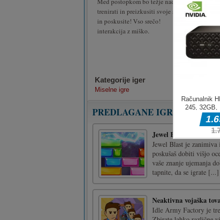
Med postopkom bo težje nadaljevati po nivoji
trenirati in preizkusiti svoje sposobnosti, se n
in poskusite! Vso srečo!
interakcija z miško.
Kategorije iger
Miselne igre
PREDLAGANE IGRE
Jewel Blast
Jewel Blast je zanimiva 
poskušaš dobiti višjo oc
vaše znanje ujemanja dob
tapnite, da se igrate [...]
Neaktivna vojaška tov
Idle Army Factory je tre
Zbirate lahko različne vi