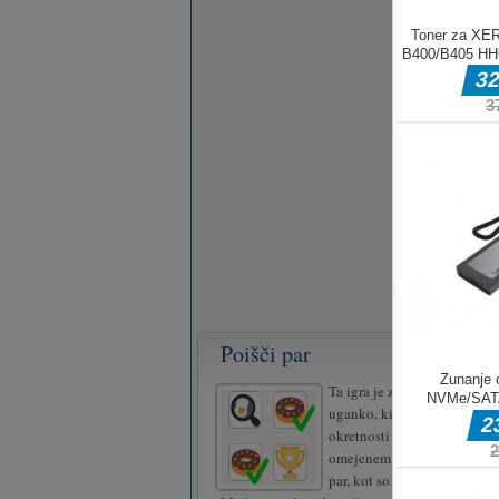
Poišči par
Ta igra je zanimiva para, ki 
uganko, ki preizkušata vašo
okretnosti in reakcijske spo
omejenem času morate čim p
par, kot so živali, hrana in t