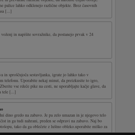
ne palice lahko odklenejo različne objekte. Brez časovnih
sa [...]
voženj in napišite sovražnike, da postanejo prvak v 24
 in sproščujoča sestavljanka, igrate jo lahko tako v
 telefonu. Uporabite nekaj minut, da preizkusite to igro,
 Zberite vse rdeče pike na cesti, ne uporabljajte kačje glave, da
tele [...]
no
redni dino gredo na zabavo. Je pa zelo umazan in je njegovo telo
 čist in ga tudi nahrani, preden se odpravi na zabavo. Naj bo
otošopu, tako da ga oblečete z luštno obleko.uporabite miško za