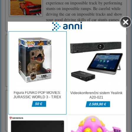
experience on impossible track by performing
stunts on impossible ramps. Be careful while
driving the car on impossible tracks and show
your good driving skills of car stunts games.
Danger [...]
Dash Or Crash
V Dash Or Crash bodite pozorni na vas in
vaše reakcije ostre, saj se promet na tem
prometnem križišču premika brez delujočih
semaforjev! Vozila naj pospešijo, da se
izognete grdim blatnikom in zagotovite, da ta
promet teče. Ne pozabite, da se jih pomaknite
ali pripravite na sesut [...]
Anime Girls Fashion Makeup
Are you a cartoon fan? Do you want to be a
cute anime girl? If you do, you can’s miss this
popular makeup game!