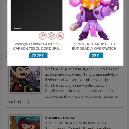
Bitka za Berlin
Battle Over Berlin je Flying Game, ki temelji
na 2. svetovni vojni, kjer nadzorujete svoje
lovsko letalo, da bi uničili čim več sovražnih
letal. Uporabite preproste kontrole za
manevriranje letala. Izogibajte se sovražnemu
ognju, medtem ko jim poskušate z običajno
pištolo ali z b [...]
Gospod Drakula
Mr Dracula je zabavna uganka in strelska igra
na temo noči čarovnic. Ta igra ima najboljšo
fizično strelsko igro, kar jih obstaja. Igrajte
Mr Dracula zdaj za neverjetno zabavo.
Značilnosti: - 50 stopenj - neverjetna fizika -
čudovita grafika - zahtevne stopnjeTapnite za
streljanj [...]
Stickman razlike
Zdaj je čas, da si ogledate nekaj slik s
Stickmanom. Za temi slikami so majhne