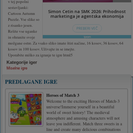
v tej popolni
sestavljanki:
Cartoon Autumn
Puzzle. Vse slike so
z risanko jesen.
Rešite vse uganke
in ohranite svoje
možgane ostre. Za vsako sliko imate štiri načine, 16 kosov, 36 kosov, 64
kosov in 100 kosov. Uživajte in se imejte.
Uporabite miško za igranje te igre html5
Kategorije iger
Miselne igre
PREDLAGANE IGRE
Heroes of Match 3
Welcome to the exciting Heroes of Match-3
universe!Immerse yourself in a beautiful
world of sweet history! The medieval
atmosphere and amusing characters will not
leave you indifferent. Match three sweets in a
line and create many delicious combinations