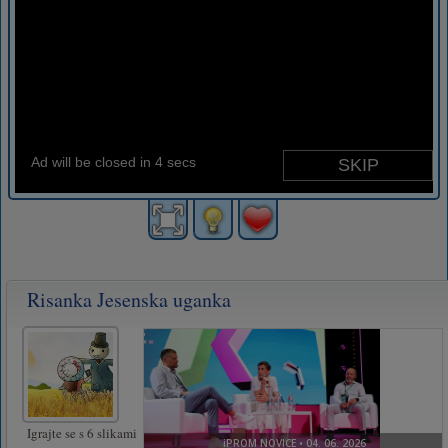
Risanka Jesenska uganka
Igrajte se s 6 slikami