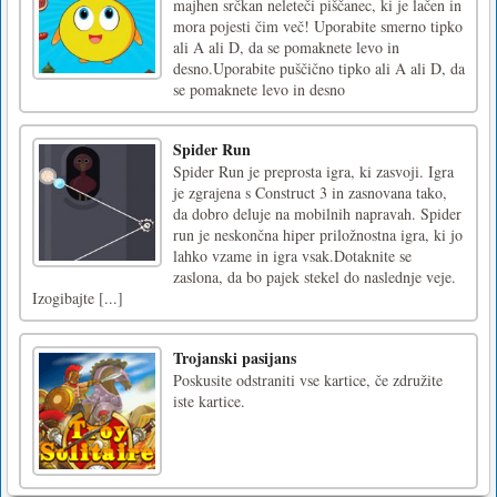
majhen srčkan neleteči piščanec, ki je lačen in
mora pojesti čim več! Uporabite smerno tipko
ali A ali D, da se pomaknete levo in
desno.Uporabite puščično tipko ali A ali D, da
se pomaknete levo in desno
Spider Run
Spider Run je preprosta igra, ki zasvoji. Igra
je zgrajena s Construct 3 in zasnovana tako,
da dobro deluje na mobilnih napravah. Spider
run je neskončna hiper priložnostna igra, ki jo
lahko vzame in igra vsak.Dotaknite se
zaslona, da bo pajek stekel do naslednje veje.
Izogibajte [...]
Trojanski pasijans
Poskusite odstraniti vse kartice, če združite
iste kartice.