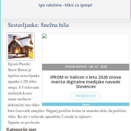
Igra naložena - klikni za igranje!
Sestavljanka: Snežna hiša
Jigsaw Puzzle:
Snow House je
tipična sestavljanka
uganke z 2D sliko
snega. S 5 težavami
različnih kosov
imate možnost
dokončati isto sliko
brez časovnih omejitev. Najprej poiščite kotne in stranske dele, da poiščete
sliko. Ko ste v težavah, uporabite 2 orodji iz oglasov.
Tapnite in povlecite
Kategorije iger