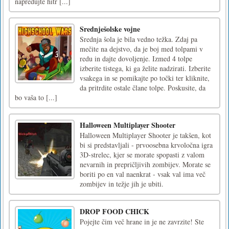
napredujte hitr [...]
Srednješolske vojne
Srednja šola je bila vedno težka. Zdaj pa
mečite na dejstvo, da je boj med tolpami v
redu in dajte dovoljenje. Izmed 4 tolpe
izberite tistega, ki ga želite nadzirati. Izberite
vsakega in se pomikajte po točki ter kliknite,
da pritrdite ostale člane tolpe. Poskusite, da
bo vaša to [...]
Halloween Multiplayer Shooter
Halloween Multiplayer Shooter je takšen, kot
bi si predstavljali - prvoosebna krvoločna igra
3D-strelec, kjer se morate spopasti z valom
nevarnih in prepričljivih zombijev. Morate se
boriti po en val naenkrat - vsak val ima več
zombijev in težje jih je ubiti.
DROP FOOD CHICK
Pojejte čim več hrane in je ne zavrzite! Ste