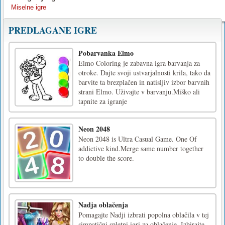
Miselne igre
PREDLAGANE IGRE
Pobarvanka Elmo
Elmo Coloring je zabavna igra barvanja za
otroke. Dajte svoji ustvarjalnosti krila, tako da
barvite ta brezplačen in natisljiv izbor barvnih
strani Elmo. Uživajte v barvanju.Miško ali
tapnite za igranje
Neon 2048
Neon 2048 is Ultra Casual Game. One Of
addictive kind.Merge same number together
to double the score.
Nadja oblačenja
Pomagajte Nadji izbrati popolna oblačila v tej
simpatični spletni igri za oblačenje. Izbirajte