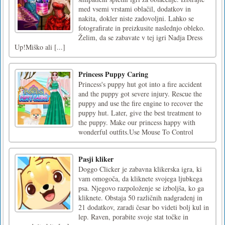
med vsemi vrstami oblačil, dodatkov in
nakita, dokler niste zadovoljni. Lahko se
fotografirate in preizkusite naslednjo obleko.
Želim, da se zabavate v tej igri Nadja Dress
Up!Miško ali [...]
Princess Puppy Caring
Princess's puppy hut got into a fire accident
and the puppy got severe injury. Rescue the
puppy and use the fire engine to recover the
puppy hut. Later, give the best treatment to
the puppy. Make our princess happy with
wonderful outfits.Use Mouse To Control
Pasji kliker
Doggo Clicker je zabavna klikerska igra, ki
vam omogoča, da kliknete svojega ljubkega
psa. Njegovo razpoloženje se izboljša, ko ga
kliknete. Obstaja 50 različnih nadgradenj in
21 dodatkov, zaradi česar bo videti bolj kul in
lep. Raven, porabite svoje stat točke in