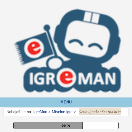
MENU
Sestavljanka: Snežna hiša
Nahajaš se na:
IgreMan
>
Miselne igre
>
71 %