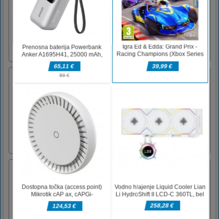
igrate brezplačno. Princesko je zmaj aretiral.
Vitez mora reševati svojo ljubimko princeso.
Zdaj nadzirate viteza, da razbije grad in zbira
zlata za posodobitev njegovega orožja in
opreme. Pritisnite in tapnite zaslon za
premikanje i [...]
Ljubki hišni prijatelji
Igrajte in poskrbite za dva sladka virtualna
ljubljenčka: mačko Kiki in psičko Fifi.
Privoščite si penečo kopel, tuširajte se,
pospravite, skrtačite dlako, nalakirajte nohte
in oblikujte popolne obleke za svoje virtualne
ljubljenčke. Zgradite hišo in oblikujte najslajši
dom zanje [...]
Pohlepni gnomi
Dva pohlepna brata, Us in Zus, igrata
svojevrstno igro gnomija. Oba sta izjemno
bogata, zato uporabljata rubine in diamante
kot peše. Kateri brat bo zmagal?