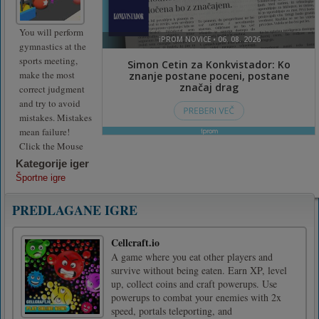
You will perform
gymnastics at the
sports meeting,
make the most
correct judgment
and try to avoid
mistakes. Mistakes
mean failure!
Click the Mouse
Kategorije iger
Športne igre
PREDLAGANE IGRE
Cellcraft.io
A game where you eat other players and
survive without being eaten. Earn XP, level
up, collect coins and craft powerups. Use
powerups to combat your enemies with 2x
speed, portals teleporting, and