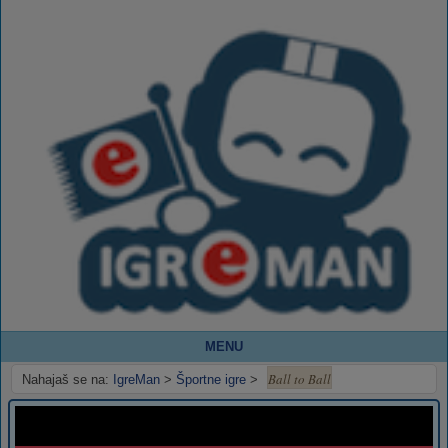
MENU
Ball to Ball
Nahajaš se na:
IgreMan
>
Športne igre
>