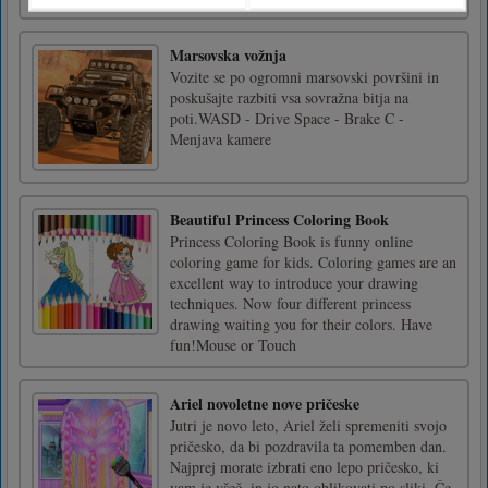
Marsovska vožnja
Vozite se po ogromni marsovski površini in
poskušajte razbiti vsa sovražna bitja na
poti.WASD - Drive Space - Brake C -
Menjava kamere
Beautiful Princess Coloring Book
Princess Coloring Book is funny online
coloring game for kids. Coloring games are an
excellent way to introduce your drawing
techniques. Now four different princess
drawing waiting you for their colors. Have
fun!Mouse or Touch
Ariel novoletne nove pričeske
Jutri je novo leto, Ariel želi spremeniti svojo
pričesko, da bi pozdravila ta pomemben dan.
Najprej morate izbrati eno lepo pričesko, ki
vam je všeč, in jo nato oblikovati po sliki. Če