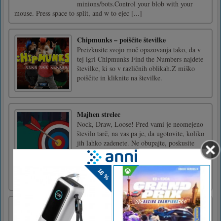
minions/bots.Control your blob with your
mouse. Press space to split, and w to ejec [...]
Chipmunks – poiščite številke
Preizkusite svojo moč opazovanja tako, da v
tej igri Chipmunks Find the Numbers najdete
številke, ki so v različnih oblikah.Z miško
poiščite in kliknite na številke.
Majhen strelec
Nock, Draw, Loose! Pred vami je neomejeno
število tarč, na vas pa je, da ugotovite, koliko
jih lahko zadenete. Ne obupajte, poskusite
znova in vaše sposobnosti se bodo izboljšale z
vsako igro.Spustite puščico v pravem
trenutku, da ustrelite tarčo neposredno v
sredino in napreduje [...]
Vitez v ljubezni
Knight In Love je spletna igra, v katero lahko