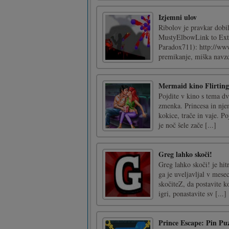
Izjemni ulov
Ribolov je pravkar dobi
MustyElbowLink to Extre
Paradox711): http://w
premikanje, miška navzdo
Mermaid kino Flirting
Pojdite v kino s tema d
zmenka. Princesa in njen 
kokice, trače in vaje. Po
je noč šele zače [...]
Greg lahko skoči!
Greg lahko skoči! je hit
ga je uveljavljal v mes
skočiteZ, da postavite 
igri, ponastavite sv [...]
Prince Escape: Pin Pu