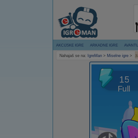
AKCIJSKE IGRE
ARKADNE IGRE
AVANT
S
Nahajaš se na:
IgreMan
>
Miselne igre
>