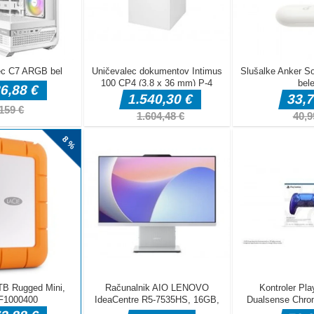
miško
obilov
and Cityju in vaša naloga je ukrasti avtomobile po mestu in jih
o.WASD - Premakni preslednico - Skok F - Vstop v avto C -