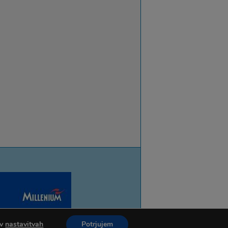
 v
nastavitvah
Potrjujem