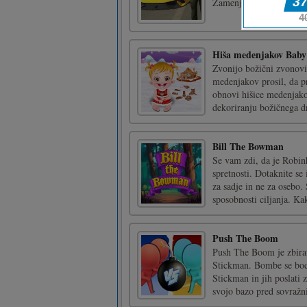
Zamenjaj kamero
Hiša medenjakov Baby
Zvonijo božični zvonovi
medenjakov prosil, da p
obnovi hišice medenjako
dekoriranju božičnega dr
Bill The Bowman
Se vam zdi, da je Robin
spretnosti. Dotaknite se 
za sadje in ne za osebo.
sposobnosti ciljanja. Kak
Push The Boom
Push The Boom je zbirat
Stickman. Bombe se bodo
Stickman in jih poslati 
svojo bazo pred sovražni