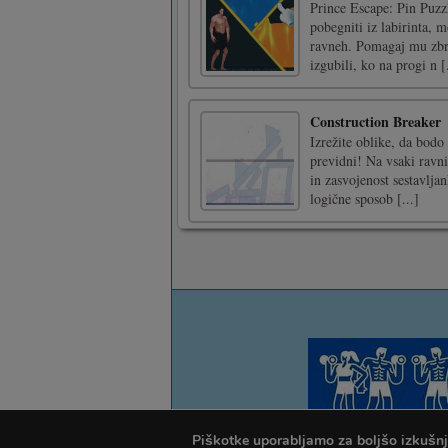
Prince Escape: Pin Puzzl
pobegniti iz labirinta, 
ravneh. Pomagaj mu zbra
izgubili, ko na progi n [.
Construction Breaker
Izrežite oblike, da bodo
previdni! Na vsaki ravni
in zasvojenost sestavljan
logične sposob [...]
Piškotke uporabljamo za boljšo izkušnjo 