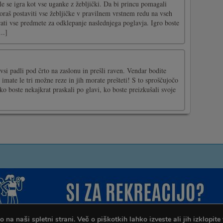
e se igra kot vse uganke z žebljički. Da bi princu pomagali
moraš postaviti vse žebljičke v pravilnem vrstnem redu na vseh
ti vse predmete za odklepanje naslednjega poglavja. Igro boste
..]
 vsi padli pod črto na zaslonu in prešli raven. Vendar bodite
 imate le tri možne reze in jih morate prešteti! S to sproščujočo
ko boste nekajkrat praskali po glavi, ko boste preizkušali svoje
na naši spletni strani. Več o piškotkih lahko izveste ali jih izklopite