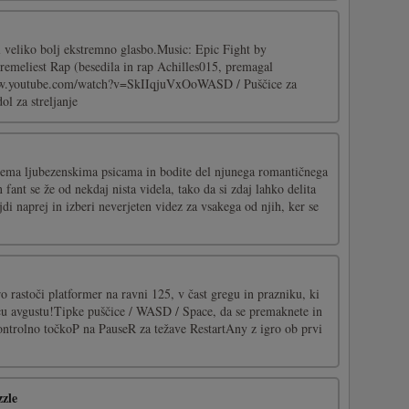
l veliko bolj ekstremno glasbo.Music: Epic Fight by
meliest Rap (besedila in rap Achilles015, premagal
ww.youtube.com/watch?v=SkIIqjuVxOoWASD / Puščice za
l za streljanje
vema ljubezenskima psicama in bodite del njunega romantičnega
fant se že od nekdaj nista videla, tako da si zdaj lahko delita
jdi naprej in izberi neverjeten videz za vsakega od njih, ker se
ro rastoči platformer na ravni 125, v čast gregu in prazniku, ki
ecu avgustu!Tipke puščice / WASD / Space, da se premaknete in
kontrolno točkoP na PauseR za težave RestartAny z igro ob prvi
zzle