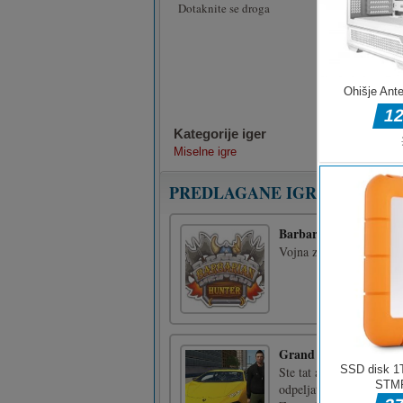
Dotaknite se droga
Kategorije iger
Miselne igre
PREDLAGANE IGRE
Barbarski lovec
Vojna z barbari.Klik z 
Grand City Tat avtom
Ste tat avtomobilov v Gr
odpeljati v svojo garaž