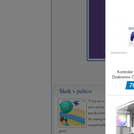
Skok s palico
V tej novi dirki preizkusite
nov način igranja, ob prave
preskočite ovire s palico, 
bo omogočil, da hitro prese
nasprotnika, hitreje do konc
prvi.