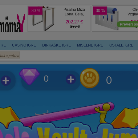
URE
CASINO IGRE
DIRKAŠKE IGRE
MISELNE IGRE
OSTALE IGRE
kok s palico