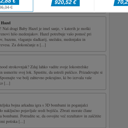
 Hazel
! Naš dragi Baby Hazel je imel sanje, v katerih je moški
renovi hišo medenjakov. Hazel potrebuje vašo pomoč pri
v, bazenu, vlaganju sladkarij, snežaku, medenjaku in
evesa. Za dokončanje n [...]
hood strokovnjak? Zdaj lahko vadite svoje lokostrelske
in usmerite svoj lok. Spustite, da ustreli puščico. Prizadevajte si
 Spoznajte vse bolj zahtevno pokrajino, ki bo izzvala vaše
o [...]
eljska bojna arkadna igra s 3D bombami in poganjalci
 naključno pojavljale sredi bojišča. Zbrati morate člane
za bombami. Potrudite se, da osvojite več rezultatov in zaščitite
mi potiska [...]