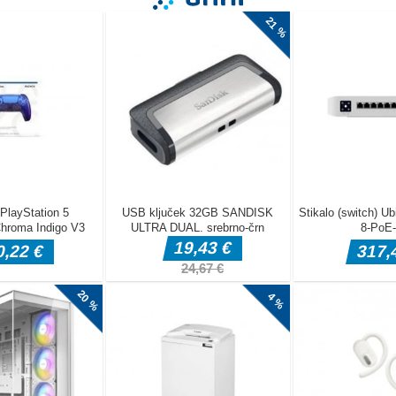
 novo progo,
m času
popoln skok vam
žete
a, postanete