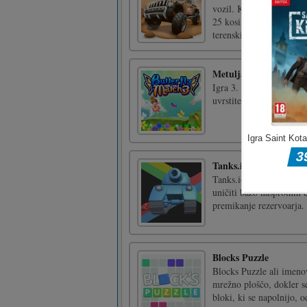
vozil. Kliknite na sliko 
25 kosi, ki jih sestavite
terenski [...]
Metulja met 3
Igra 3. igra z metulji. 
uvrstite 3 ali več istih m
Tanks.io
Tanks.io je zabavna zasvo
uničiti bazo nasprotnih 
premikanje rezervoarja. 
Blocks Puzzle
Blocks Puzzle ali imeno
mrežno ploščo, dokler se
bloki, ki se napolnijo, o