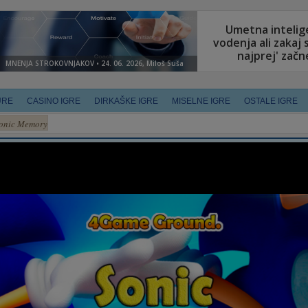
URE
CASINO IGRE
DIRKAŠKE IGRE
MISELNE IGRE
OSTALE IGRE
onic Memory