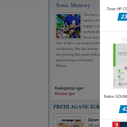
Sonic Memory
You have already perfectly l
heroes of the world of Sonic
happy to help our super he
perform their feats. There are
them, but you can easily fig
who in this vast team of world rescuers of the f
inhabitants. For this reason, we decided that y
fun playing this game with us – you will be lo
paired images of heroes!
Mouse
Kategorije iger
Miselne igre
PREDLAGANE IGRE
Jigsaw za terenske avt
Off-road Cars je igra, kj