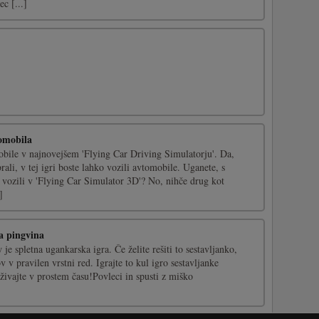
c [...]
tomobila
obile v najnovejšem 'Flying Car Driving Simulatorju'. Da,
ali, v tej igri boste lahko vozili avtomobile. Uganete, s
vozili v 'Flying Car Simulator 3D'? No, nihče drug kot
]
a pingvina
e spletna ugankarska igra. Če želite rešiti to sestavljanko,
 v pravilen vrstni red. Igrajte to kul igro sestavljanke
živajte v prostem času!Povleci in spusti z miško