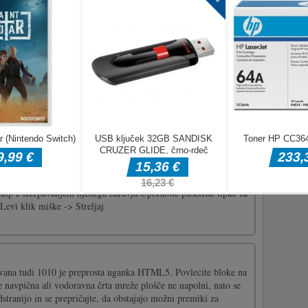
in izberite, kako želite igrati sestavljanko. Z lahkoto ga igrate s
 skupaj. Na srednji način z 49 kosi in na težji s 100 kosi slike s
Poskusite odstraniti vsa barvna (svetlo modra) ozadja, tako da
etuljev.
jljiva akcijska IO igra. To je igra za več igralcev. Cilj igre je
ekip z izčrpavanjem njenega zdravja.Uporabite puščične tipke za
Levi klik miške -> Streljaj
vana tudi 1010 je preprosta uganka HTML5. Povlecite bloke na
 navpična ali vodoravna črta mreže plošče ne napolni, nato se
dstranijo in se prepričajte, da obstajajo možni premiki za