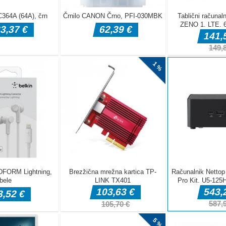
earned all the
, who are
dgehog to
 quite a lot of
ure out who is
ate of ordinary
ou will have
oking for
omobile
er se lahko igrate z dvanajstimi različnimi slikami terenskih