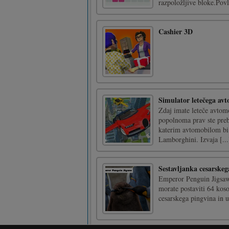
razpoložljive bloke.Povle
Cashier 3D
Simulator letečega av
Zdaj imate leteče avtom
popolnoma prav ste prebr
katerim avtomobilom bi 
Lamborghini. Izvaja [...
Sestavljanka cesarskeg
Emperor Penguin Jigsaw j
morate postaviti 64 kosov
cesarskega pingvina in u