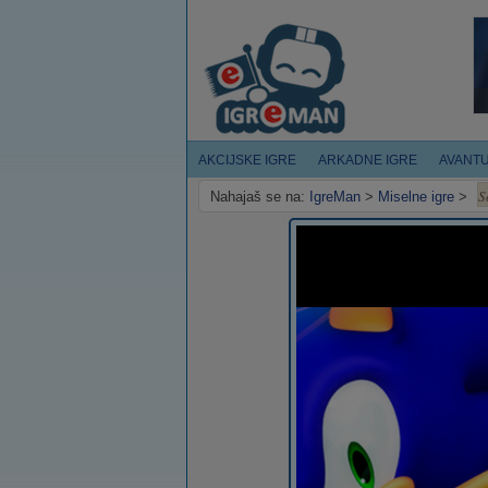
AKCIJSKE IGRE
ARKADNE IGRE
AVANT
S
Nahajaš se na:
IgreMan
>
Miselne igre
>