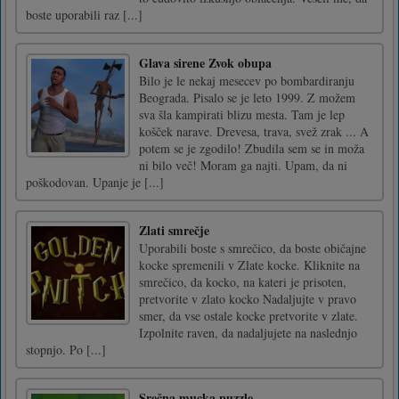
boste uporabili raz [...]
Glava sirene Zvok obupa
Bilo je le nekaj mesecev po bombardiranju
Beograda. Pisalo se je leto 1999. Z možem
sva šla kampirati blizu mesta. Tam je lep
košček narave. Drevesa, trava, svež zrak ... A
potem se je zgodilo! Zbudila sem se in moža
ni bilo več! Moram ga najti. Upam, da ni
poškodovan. Upanje je [...]
Zlati smrečje
Uporabili boste s smrečico, da boste običajne
kocke spremenili v Zlate kocke. Kliknite na
smrečico, da kocko, na kateri je prisoten,
pretvorite v zlato kocko Nadaljujte v pravo
smer, da vse ostale kocke pretvorite v zlate.
Izpolnite raven, da nadaljujete na naslednjo
stopnjo. Po [...]
Srečna mucka puzzle