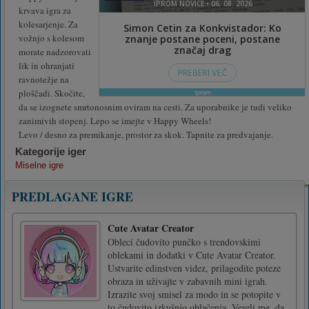
krvava igra za
kolesarjenje. Za
vožnjo s kolesom
morate nadzorovati
lik in ohranjati
ravnotežje na
ploščadi. Skočite,
da se izognete smrtonosnim oviram na cesti. Za uporabnike je tudi veliko
zanimivih stopenj. Lepo se imejte v Happy Wheels!
Levo / desno za premikanje, prostor za skok. Tapnite za predvajanje.
Kategorije iger
Miselne igre
PREDLAGANE IGRE
Cute Avatar Creator
Obleci čudovito punčko s trendovskimi
oblekami in dodatki v Cute Avatar Creator.
Ustvarite edinstven videz, prilagodite poteze
obraza in uživajte v zabavnih mini igrah.
Izrazite svoj smisel za modo in se potopite v
to čudovito izkušnjo oblačenja. Veseli me, da