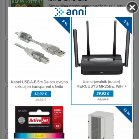
Simpatična prevzemanje mreže puzzle igra:
vaš cilj je, da napolnite tablo s srečnimi
mačkami, tako da izklopite vse godrnjave.
Razmislite vnaprej in preklopite mačke,
dokler ne rešite vseh 60 ugank!
Fish Mahjong
Simplified classic Mahjong game with Ocean
and Fish theme. You can eliminate pair of
similar items. You can select only those pairs
which have at least 2 adjacent sides open.Use
mouse to touch to play this game.
Candy Jigsaw
Candy Jigsaw je zabavna ugankarska igra z
osupljivo grafiko.Tapnite za predvajanje