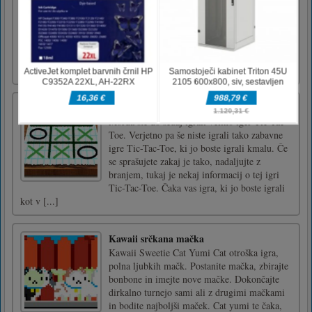
Indijski drsnik Challenger
Flintstones Slider je zanimiva drsna izzivalna
igra motocikla. V tej igri morate vse začimbe
postaviti na pravo mesto. V tej igri lahko
pokažete svojo inteligenco, ne zamudite te
čudovite igre Indian Challenger Slide!
Tic Tac Toe: papirnata beležka
Morda ste do sedaj igrali veliko iger Tic-Tac-
Toe. Verjetno pa še niste igrali tako zabavne
igre Tic-Tac-Toe, ki jo boste igrali kmalu. Če
se sprašujete zakaj je tako, nadaljujte z
branjem, tukaj je nekaj informacij o tej igri
Tic-Tac-Toe. Čaka vas igra, ki jo boste igrali
kot v [...]
Kawaii srčkana mačka
Kawaii Sweetie Cat Yumi Cat otroška igra,
polna ljubkih mačk. Postanite mačka, zbirajte
bonbone in imejte nove mačke. Dokončajte
dirkalno turnejo sami ali z drugimi mačkami
in bodite najboljši maček. Cat yumi te čaka,