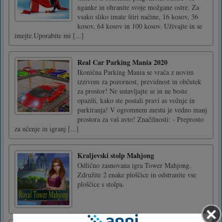
uganke in ohranite svoje možgane ostre. Za
vsako sliko imate štiri načine, 16 kosov, 36
kosov, 64 kosov in 100 kosov. Uživajte in se
imejte.Uporabite mi [...]
Real Car Parking Mania 2020
Ikonična Parking Mania se vrača z novim
izzivom za pozornost, previdnost in občutek
za prostor! Ne ustavljajte se in ne boste
opazili, kako ste postali pravi as vožnje in
parkiranja! V ogromnem mestu je vedno manj
prostora za vaš avto! Značilnosti: - Preprosto
za učenje in igranj [...]
Kraljevski stolp Mahjong
Odlično zasnovana igra Tower Mahjong.
Združite 2 enake ploščice in odstranite vse
ploščice s stolpa.