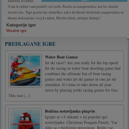
naredite kvadrat.
Vsak kvadrat vam podeli več točk. Pazite na nasprotnika, ker bo skušal
storiti isto. Trge postavite strateško, tako da hkrati blokirate nasprotnika in
hkrati dokončate svoj kvadrat. Mislite hitro, delujte hitreje!
Kategorije iger
Miselne igre
PREDLAGANE IGRE
Water Boat Games
Jet ski racer! Are you ready for the top speed
Jet ski racing in water boat shooting game that
combines the ultimate fun of boat racing
games and water jet ski games in one jet ski
simulator. It’s time to take down all your
stress by playing jetski racing games for free.
This wat [...]
Božična sestavljanka pingvin
Igrajte se s 6 slikami v tej popolni igri
sestavljanke: Christmas Penguin Puzzle. Vse
slike so z božičnim pingvinom. Rešite vse