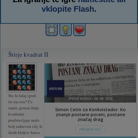
vklopite Flash
.
Štirje kvadrat II
Ste že kdaj igrali
tic-tac-toe? Če
imate, potem štirje
kvadratni
predstavljajo malo
bolj zahteven cilj. Iz
štirih blokov barve