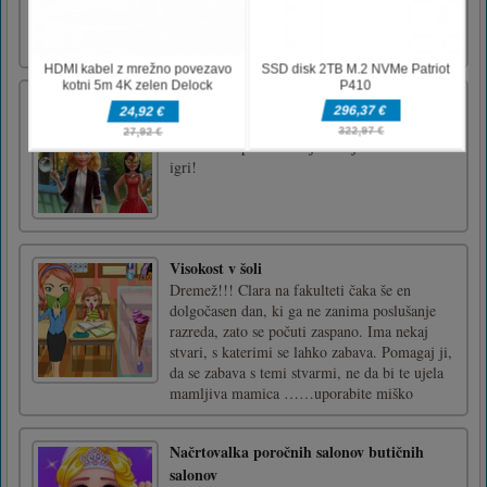
upgrade you monster truck.How to play: WS
or Up and Down keys Arrow keys to move
the car. AD or Left or Right [...]
Nina – detektivka
Pomagajte zasebnemu detektivu Nini rešiti
skrivnostni primer v tej neverjetni dekliški
igri!
Visokost v šoli
Dremež!!! Clara na fakulteti čaka še en
dolgočasen dan, ki ga ne zanima poslušanje
razreda, zato se počuti zaspano. Ima nekaj
stvari, s katerimi se lahko zabava. Pomagaj ji,
da se zabava s temi stvarmi, ne da bi te ujela
mamljiva mamica ……uporabite miško
Načrtovalka poročnih salonov butičnih
salonov