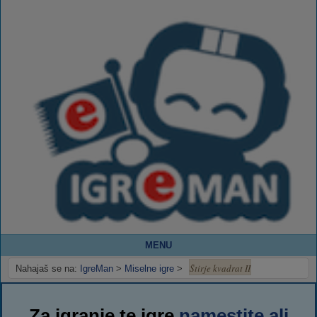
MENU
Štirje kvadrat II
Nahajaš se na:
IgreMan
>
Miselne igre
>
Za igranje te igre
namestite ali