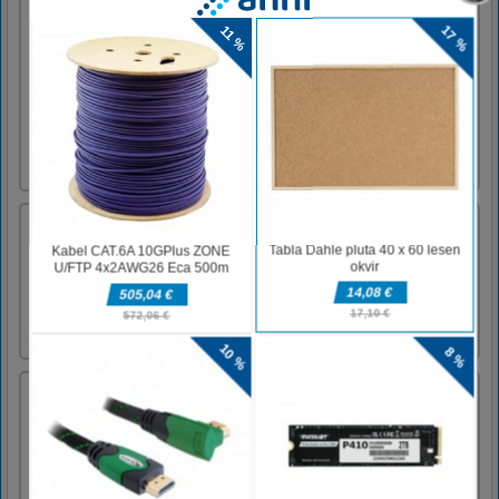
Pralnica avtomobila sestavljanka
Car Wash Jigsaw je sestavljanka z ljubkimi
pralnimi avtomobili. Igrate se lahko z
dvanajstimi slikami. Začnite s prvim, izberite
način igre in osvojite raven, da nadaljujete na
naslednji sliki. Poskusite prenesti vse slike in
zmagati v tej igri sestavljanke.Za igranje te
igre upo [...]
Neonska ograja
Ograja v zahtevanih barvnih blokih. Narišite
črto okoli zahtevanih barv. Zahtevane barve
najdete na vrhu.
Zombie Killer Truck Driving
On Halloween Night, you drive a monster
truck to find the way go home, on the road
have a lot of zombies, drive monster truck to
zombies, collect the money on the road to