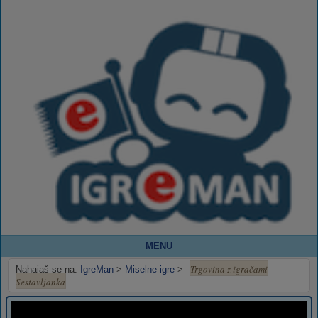
MENU
Trgovina z igračami
Nahajaš se na:
IgreMan
>
Miselne igre
>
Sestavljanka