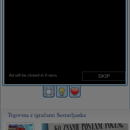
Trgovina z igračami Sestavljanka