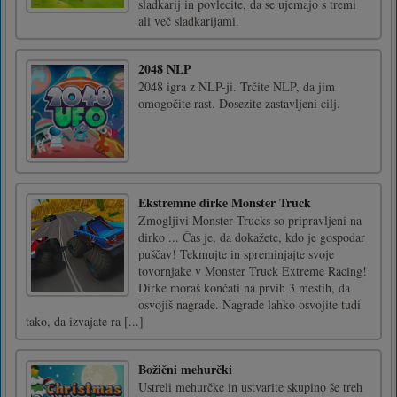
sladkarij in povlecite, da se ujemajo s tremi
ali več sladkarijami.
2048 NLP
2048 igra z NLP-ji. Trčite NLP, da jim
omogočite rast. Dosezite zastavljeni cilj.
Ekstremne dirke Monster Truck
Zmogljivi Monster Trucks so pripravljeni na
dirko ... Čas je, da dokažete, kdo je gospodar
puščav! Tekmujte in spreminjajte svoje
tovornjake v Monster Truck Extreme Racing!
Dirke moraš končati na prvih 3 mestih, da
osvojiš nagrade. Nagrade lahko osvojite tudi
tako, da izvajate ra [...]
Božični mehurčki
Ustreli mehurčke in ustvarite skupino še treh