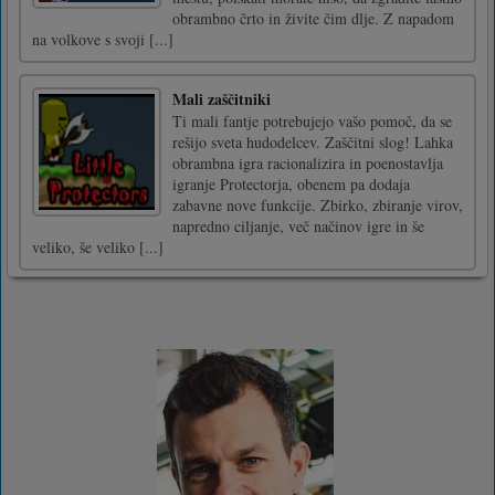
obrambno črto in živite čim dlje. Z napadom
na volkove s svoji [...]
Mali zaščitniki
Ti mali fantje potrebujejo vašo pomoč, da se
rešijo sveta hudodelcev. Zaščitni slog! Lahka
obrambna igra racionalizira in poenostavlja
igranje Protectorja, obenem pa dodaja
zabavne nove funkcije. Zbirko, zbiranje virov,
napredno ciljanje, več načinov igre in še
veliko, še veliko [...]