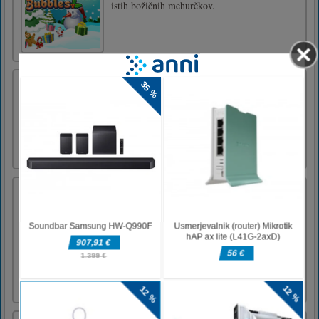
istih božičnih mehurčkov.
Keltski mahjong
Igra pasijansa Mahjong s ploščicami Celtic
Knot. Odstranite vse ploščice v parih istega.
Seznamijo lahko samo brezplačno poudarjene
ploščice.
Bubble Shooter Egipt
Zberi vse starine iz mehurčkov. Starine bodo
zbrane, ko se mehurček, ki ga posnamete vi,
združi s skupino 3 ali več kot 3 mehurčkov
iste vrste. Raven morate dokončati v
dovoljenem času. Boljši rezultat boste dobili,
če raven dokončate zgodaj.Uporabite miško
ali sledilno ploščico, [...]