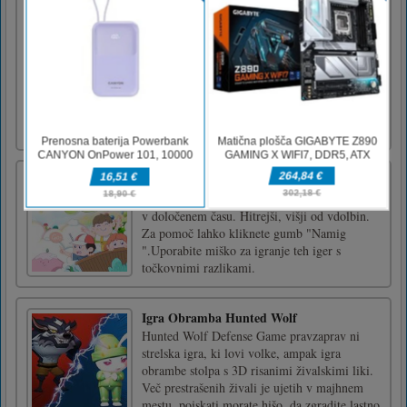
Demonrift TD
Brani kraljestvo Emaeron pred demonskim
sunkom po vsej državi! Preizkusite to
edinstveno kombinacijo med Tower Defense
in edinstveno prelomno strategijo. King
Imkael je padel. Ljubljeni kralj je bil ubit v
strašnem boju, ko je ubranil zadnje svobodno
mesto v kraljestvu Emaeron. N [...]
Razlike v otroškem dnevu
Opazite vse razlike med slikama dneva otroka
v določenem času. Hitrejši, višji od vdolbin.
Za pomoč lahko kliknete gumb "Namig
".Uporabite miško za igranje teh iger s
točkovnimi razlikami.
Igra Obramba Hunted Wolf
Hunted Wolf Defense Game pravzaprav ni
strelska igra, ki lovi volke, ampak igra
obrambe stolpa s 3D risanimi živalskimi liki.
Več prestrašenih živali je ujetih v majhnem
mestu, poiskati morate hišo, da zgradite lastno