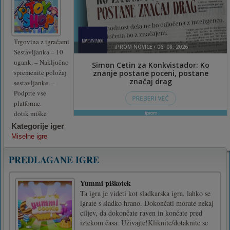
Trgovina z igračami
Sestavljanka – 10
ugank. – Naključno
spremenite položaj
sestavljanke. –
Podprte vse
platforme.
dotik miške
Kategorije iger
Miselne igre
PREDLAGANE IGRE
Yummi piškotek
Ta igra je videti kot sladkarska igra. lahko se
igrate s sladko hrano. Dokončati morate nekaj
ciljev, da dokončate raven in končate pred
iztekom časa. Uživajte!Kliknite/dotaknite se