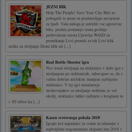
JEZNI BIK
Help The People! Save Your City Biki so
pobegnili iz arene in predstavljajo nevarnost
za ljudi. Vaša naloga je ustreliti vse agresivne
bike, preden postanejo resna grožnja
prebivalcem mesta.Upravlja WASD za
premikanje Levi premik za tek Levi klik
miške za streljanje Desni klik mi [...]
Real Bottle Shooter igra
Nov trend streljanja na steklenice v dobi iger s
streljanjem po steklenicah, zabavajmo se, da z
vašim dobrim strelskim znanjem razbijemo
steklenice. V tej igri simulatorja
strokovnjakov za streljanje steklenic je več
okolij, steklenice lahko razbijete s kroglami in
s 3D izbiro ka [...]
Kazen svetovnega pokala 2018
Igrajte kot napadalec in vratar in tekmujte z
najboljšimi nogometnimi ekipami leta 2018 v