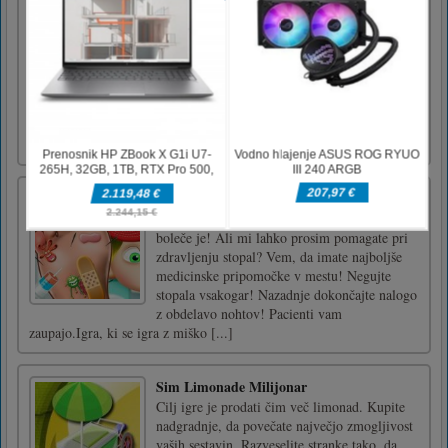
Poplave papirja
Rešite se človeka pred utopitvijo v tej lepo
stilizirani igri doodle! Očistite njegovo pot, da
bo lahko plaval nazaj na površje in ujel nekaj
zraka! Ali lahko zapletene uganke rešite le z
nekaj predmeti, ki jih imate na voljo?
Preizkusite svoje logične sposobnosti s to
zahtevno i [...]
Zdravljenje stopal
Hej doktor, poškodoval sem si noge in tako
boleče je! Ali mi lahko prosim pomagate pri
zdravljenju stopal? Vem, da imate najboljše
medicinske pripomočke v mestu! Negujte
stopala vsakogar! Nazadnje dokončajte nalogo
z obdelavo nohtov! Pacienti vam
zaupajo.Igra, ki se igra z miško [...]
Sim Limonade Milijonar
Cilj igre je prodati čim več limonad. Kupite
nadgradnje, da povečate največjo zmogljivost
vaših sestavin. Razveselite stranke tako, da