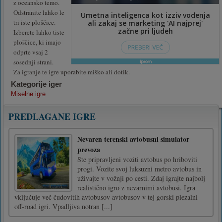
z oceansko temo.
Odstranite lahko le
tri iste ploščice.
Izberete lahko tiste
ploščice, ki imajo
odprte vsaj 2
sosednji strani.
Za igranje te igre uporabite miško ali dotik.
Kategorije iger
Miselne igre
PREDLAGANE IGRE
Nevaren terenski avtobusni simulator
prevoza
Ste pripravljeni voziti avtobus po hriboviti
progi. Vozite svoj luksuzni metro avtobus in
uživajte v vožnji po cesti. Zdaj igrajte najbolj
realistično igro z nevarnimi avtobusi. Igra
vključuje več čudovitih avtobusov avtobusov v tej gorski plezalni
off-road igri. Vpadljiva notran [...]