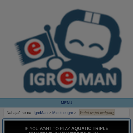
MENU
Vodni trojni mahjong
Nahajaš se na:
IgreMan
>
Miselne igre
>