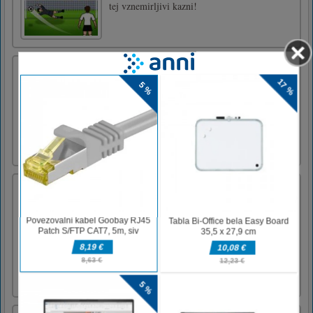
tej vznemirljivi kazni!
Tovornjak apokalipse
Apocalypse Truck je zabavna vozniška igra,
kjer lahko upravljate tovornjak v svetu,
polnem zombijev! Igrajte Apocalypse Truck
zdaj za odlično zabavno izkušnjo!AD puščice
levo desno za nadzor tovornjaka W ali puščica
navzgor za skok
Parkirišče za tovornjake HD
Truck Parking je realistična 3D parkirna igra,
kjer morate svoj 18 Wheeler Truck parkirati
na nekaj zelo tesnih parkirnih mestih. Pravkar
ste prestali 90% licence za težka tovorna
vozila. Zdaj lahko za pridobitev celotne
licence obvladate umetnost parkiranja
ogromnega tovornjaka. [...]