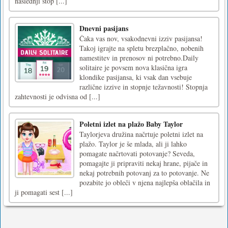
naslednji stop [...]
Dnevni pasijans
Čaka vas nov, vsakodnevni izziv pasijansa!
Takoj igrajte na spletu brezplačno, nobenih
namestitev in prenosov ni potrebno.Daily
solitaire je povsem nova klasična igra
klondike pasijansa, ki vsak dan vsebuje
različne izzive in stopnje težavnosti! Stopnja
zahtevnosti je odvisna od [...]
Poletni izlet na plažo Baby Taylor
Taylorjeva družina načrtuje poletni izlet na
plažo. Taylor je še mlada, ali ji lahko
pomagate načrtovati potovanje? Seveda,
pomagajte ji pripraviti nekaj hrane, pijače in
nekaj potrebnih potovanj za to potovanje. Ne
pozabite jo obleči v njena najlepša oblačila in
ji pomagati sest [...]