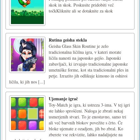
skok in skok. Poskusite pridobiti več
točkKliknite ali se dotaknite za skok
Rutina geisha stekla
Geisha Glass Skin Routine je zelo
tradicionalna ličilna igra, v kateri morate
ličila nanesti na japonsko gejšo. Japonski
zabavljači, ki izvajajo tradicionalne japonske
umetniške forme, kot sta tradicionalni ples in
petje. Izrazito jih odlikuje kimono in oshiroi
ličila, ki jih nos [...]
Ujemanje igrač
Toy-Match je igra, ki ustreza 3-ima. V tej igri
ste lahko sproščeni. Naloga je zbrati nekaj
usmerjenih stvari. To je enostavno, samo tri
ali več barvnih blokov povežite s črto. Če
bloke ujemate z ozadjem, jih bo zbral. Ko
zberete vse rekvizite, lahko nadaljujete na