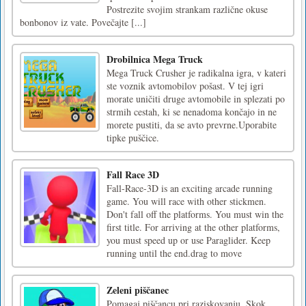
Postrezite svojim strankam različne okuse
bonbonov iz vate. Povečajte [...]
Drobilnica Mega Truck
Mega Truck Crusher je radikalna igra, v kateri
ste voznik avtomobilov pošast. V tej igri
morate uničiti druge avtomobile in splezati po
strmih cestah, ki se nenadoma končajo in ne
morete pustiti, da se avto prevrne.Uporabite
tipke puščice.
Fall Race 3D
Fall-Race-3D is an exciting arcade running
game. You will race with other stickmen.
Don't fall off the platforms. You must win the
first title. For arriving at the other platforms,
you must speed up or use Paraglider. Keep
running until the end.drag to move
Zeleni piščanec
Pomagaj piščancu pri raziskovanju. Skok,