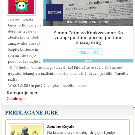
Jesenski junaki
Guys.io Končajte na
desetine tečajev in
zberite krone. Bodi
zmagovalec dneva!
Kupite kostume in
spremenite svojo
podobo. Tekmujte z
10-40 ljudmi, bodite zmagovalec dirke! Pridružite se svetu Fall heroes
guys.io. Tekmujte z različnimi kostumi na različnih zemljevidih! Naredite
razliko.
WASD ZQSD in puščične tipke – mobilni nadzor
Kategorije iger
Ostale igre
PREDLAGANE IGRE
Zombie Royale
Na koncu dneva zombiji divjajo. Ljudje