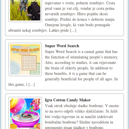
uspevamo v svetu, polnem zombijev. Cesta
pred vami je vaš cilj, vendar je cesta polna
nevarnih zombijev. Hitro pojdite skozi
zombije. Pridite do konca v dobrem stanju.
Omejene krogle, ki vam bodo pomagale
ubraniti nekaj zombijev. Lahko pride [...]
Super Word Search
Super Word Search is a casual game that has
the function of stimulating people’s memory.
Also, according to studies, it can rejuvenate
the brain of elderly people. In addition to
these benefits, it is a game that can be
generally beneficial for people of all ages. In
this game, t [...]
Igra Cotton Candy Maker
Vsak otrok obožuje sladke bonbone. V mestu
so na novo odprli veliko slaščičarno. Si želiš
biti vodja trgovine in se naučiti izdelovati
bombažne bonbone? Sledite navodilom in
spremenite pisan sladkor v bonbone.