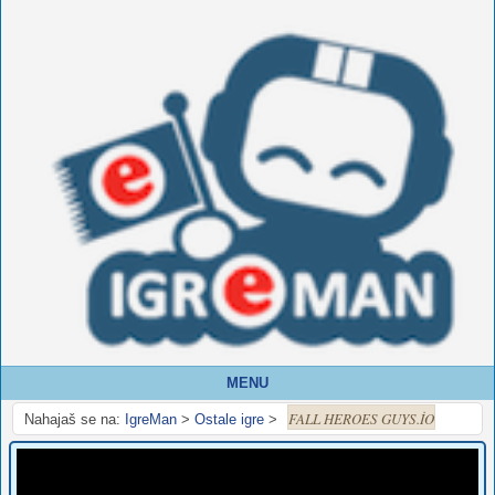
MENU
FALL HEROES GUYS.İO
Nahajaš se na:
IgreMan
>
Ostale igre
>