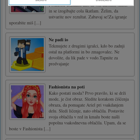
Poskusite uskladiti dno in vrh darilnih škatel
in se izogibajte cola škatlam. Želim, da
ustvarite nov rezultat. Zabavaj se!Za igranje
uporabite miš [...]
Ne padi io
Tekmujete z drugimi igralci, kdo bo zadnji
ostal na platformi in bo zmagovalec. Ne
dovolite, da lik pade v vodo.Tapnite za
predvajanje
Fashionista na poti
Kako postati moda? Prvo pravilo, ki se drži
mode, je čist obraz. Sledite korakom čiščenja
obraza, da pomagate Ariel pri vsakdanjem
delu. Sledi ličenje, nato oblačila. Postavite
svoja oblačila v red in kmalu boste našli
popolna vsakodnevna oblačila. Upam, da se
boste v Fashionista [...]