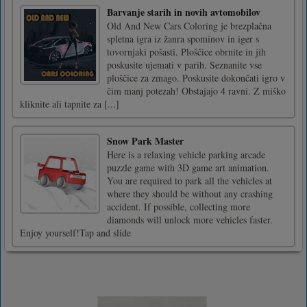
Barvanje starih in novih avtomobilov
Old And New Cars Coloring je brezplačna
spletna igra iz žanra spominov in iger s
tovornjaki pošasti. Ploščice obrnite in jih
poskusite ujemati v parih. Seznanite vse
ploščice za zmago. Poskusite dokončati igro v
čim manj potezah! Obstajajo 4 ravni. Z miško
kliknite ali tapnite za [...]
Snow Park Master
Here is a relaxing vehicle parking arcade
puzzle game with 3D game art animation.
You are required to park all the vehicles at
where they should be without any crashing
accident. If possible, collecting more
diamonds will unlock more vehicles faster.
Enjoy yourself!Tap and slide