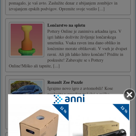
pomagalo, je vaš avto. Zaslužite denar z ubijanjem zombijev in
izvajanjem epskih podvigov. Opremite svoje vozilo [...]
Lončarstvo na spletu
Pottery Online je zanimiva arkadna igra. V
igri lahko doživite življenje lončarskega
umetnika. Vsaka raven ima dano obliko in
lončenino morate oblikovati. V vseh je dvajset
ravni. Ali jih lahko hitro končate? Pridite in
poskusite! Zabavajte se s Pottery
Online!Miško ali tapnite, [...]
Renault Zoe Puzzle
Igrajmo novo igro z avtomobili! Kose
povlecite v pravilen položaj z miško.
Reševanje ugank je sproščujoča stvar,
nagrajujoča, za reševanje teh sestavljank
morate porabiti nekaj minut. Za vsako sliko
imate tri načine, od najlažjega do najtežjega.
Lepo se imejte v Renault Zoe Puzzl [...]