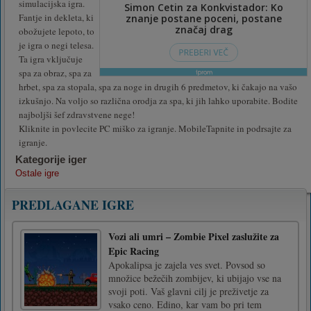
simulacijska igra.
Fantje in dekleta, ki
obožujete lepoto, to
je igra o negi telesa.
Ta igra vključuje
spa za obraz, spa za
hrbet, spa za stopala, spa za noge in drugih 6 predmetov, ki čakajo na vašo
izkušnjo. Na voljo so različna orodja za spa, ki jih lahko uporabite. Bodite
najboljši šef zdravstvene nege!
Kliknite in povlecite PC miško za igranje. MobileTapnite in podrsajte za
igranje.
Kategorije iger
Ostale igre
PREDLAGANE IGRE
Vozi ali umri – Zombie Pixel zaslužite za
Epic Racing
Apokalipsa je zajela ves svet. Povsod so
množice bežečih zombijev, ki ubijajo vse na
svoji poti. Vaš glavni cilj je preživetje za
vsako ceno. Edino, kar vam bo pri tem