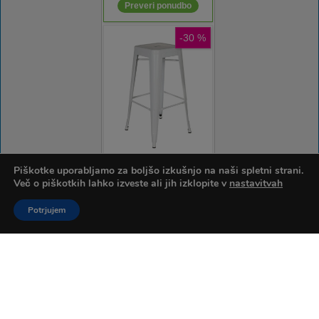
Piškotke uporabljamo za boljšo izkušnjo na naši spletni strani.
Več o piškotkih lahko izveste ali jih izklopite v
nastavitvah
Potrjujem