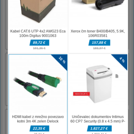
Nonogram
Nonogram is a puzzle game to exercise your
brain. At the top of each column and on the
side of each row you will see one or more
numbered ensembles that tell you the order of
the black squares, so if you see 10 1, this tells
you there will be ten black squares, then one
or more w [...]
Abstraktni golf
Postanite kralj zamaha v tej minimalistični
igri golfa v abstraktnem dizajnu! Ciljajte v
luknjo in povlecite in spustite, da udarite
žogo. Ali lahko naredite luknjo v enem in
dokončate vse ravni?Miška za ciljanje klik za
streljanje Dotaknite se in povlecite za
sprostitev za strel [...]
Tovarna daril
Gift Factory je zahtevna igra o božičnih
darilih, veliko otrok čaka na njihova darila,
narediti morate dovolj daril, ki so jim všeč.