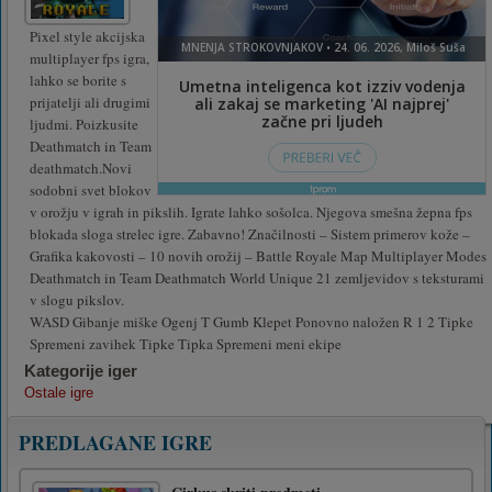
Pixel style akcijska
multiplayer fps igra,
lahko se borite s
prijatelji ali drugimi
ljudmi. Poizkusite
Deathmatch in Team
deathmatch.Novi
sodobni svet blokov
v orožju v igrah in pikslih. Igrate lahko sošolca. Njegova smešna žepna fps
blokada sloga strelec igre. Zabavno! Značilnosti – Sistem primerov kože –
Grafika kakovosti – 10 novih orožij – Battle Royale Map Multiplayer Modes
Deathmatch in Team Deathmatch World Unique 21 zemljevidov s teksturami
v slogu pikslov.
WASD Gibanje miške Ogenj T Gumb Klepet Ponovno naložen R 1 2 Tipke
Spremeni zavihek Tipke Tipka Spremeni meni ekipe
Kategorije iger
Ostale igre
PREDLAGANE IGRE