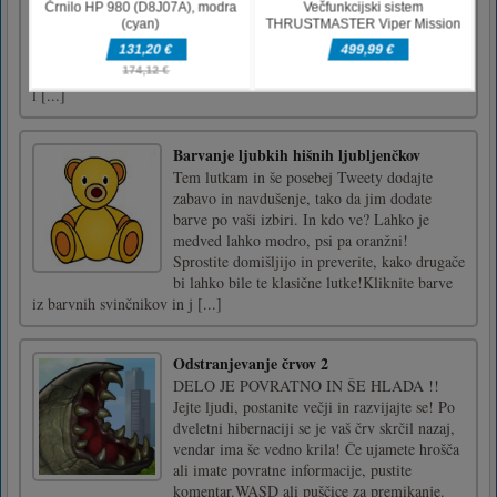
vaše strelske sposobnosti. Vzemite svojega
ostrostrelca in vadite nad premikajočimi se
mehanskimi tarčami ter si zagotovite najboljši
rezultat, da se pripravite na pravi lov.Pridržite
l [...]
Barvanje ljubkih hišnih ljubljenčkov
Tem lutkam in še posebej Tweety dodajte
zabavo in navdušenje, tako da jim dodate
barve po vaši izbiri. In kdo ve? Lahko je
medved lahko modro, psi pa oranžni!
Sprostite domišljijo in preverite, kako drugače
bi lahko bile te klasične lutke!Kliknite barve
iz barvnih svinčnikov in j [...]
Odstranjevanje črvov 2
DELO JE POVRATNO IN ŠE HLADA !!
Jejte ljudi, postanite večji in razvijajte se! Po
dveletni hibernaciji se je vaš črv skrčil nazaj,
vendar ima še vedno krila! Če ujamete hrošča
ali imate povratne informacije, pustite
komentar.WASD ali puščice za premikanje.