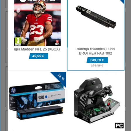
povezave se lahko oblikujejo s pomočj [...]
Trials Ice Ride
Zapeljite se z motorjem po ledeni stezi za
preizkuse na prostem in premagajte številne
zapletene ovire. Poskrbite, da bo kolo za trial
uravnoteženo in se izogibajte padcu z
motocikla. Dokončajte progo v najkrajšem
času, da pridobite več točk in odklenete
različne dosežke.Namizne [...]
Dirkalni avtomobili
Dirkajte proti nasprotnikom, zaslužite z
denarnimi nagradami in odklenite nove
avtomobile in različne skladbe! Tekmujte z
igralci po vsem svetu za najboljše kroge in
poskusite postati prvak vseh prog!
Lovec
Hunter je 3D igra, kjer se lahko pripravite na
lov, odličen simulator, kjer se bodo izboljšale