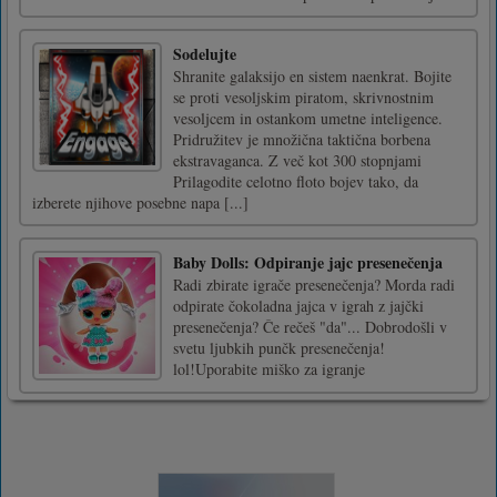
Sodelujte
Shranite galaksijo en sistem naenkrat. Bojite
se proti vesoljskim piratom, skrivnostnim
vesoljcem in ostankom umetne inteligence.
Pridružitev je množična taktična borbena
ekstravaganca. Z več kot 300 stopnjami
Prilagodite celotno floto bojev tako, da
izberete njihove posebne napa [...]
Baby Dolls: Odpiranje jajc presenečenja
Radi zbirate igrače presenečenja? Morda radi
odpirate čokoladna jajca v igrah z jajčki
presenečenja? Če rečeš "da"... Dobrodošli v
svetu ljubkih punčk presenečenja!
lol!Uporabite miško za igranje