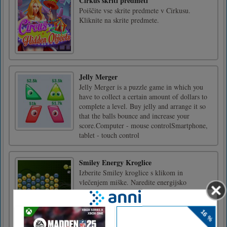
Cirkus skriti predmeti
Poiščite vse skrite predmete v Cirkusu.
Kliknite na skrite predmete.
Jelly Merger
Jelly Merger is a puzzle game in which you
have to collect a certain amount of dollars to
complete a level. Buy jelly and arrange it so
that the balls bounce and increase your
score.Computer - mouse controlSmartphone,
tablet - touch control
Smiley Energy Kroglice
Izberite Smiley kroglice s klikom in
vlečenjem miške. Naredite energijsko
kroglico, tako da vse območje krogle
spremenite v roza. Daljša je povezava, višji bo
rezultat. Naredite energijsko kroglico, da
pridete do konca, na poti krogle. Daljše