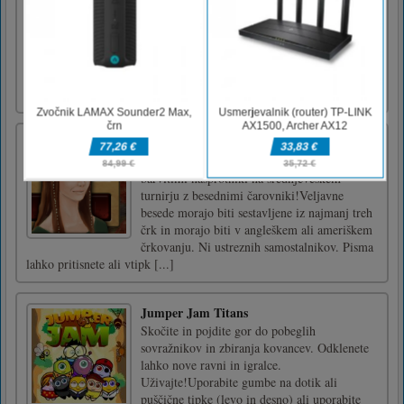
Retro avtomobili sestavljanka
To je sestavljanka z retro avtomobili. Izberite
sliko s svojim najljubšim retro avtomobilom
in povlecite premešane kose v pravi položaj,
da dobite sliko retro avtomobila.Z miško ali
tapnite zaslon, da povlečete koščke slike.
Bojni pisarji
Preizkusite svojo pamet pred desetimi
barvitimi nasprotniki na srednjeveškem
turnirju z besednimi čarovniki!Veljavne
besede morajo biti sestavljene iz najmanj treh
črk in morajo biti v angleškem ali ameriškem
črkovanju. Ni ustreznih samostalnikov. Pisma
lahko pritisnete ali vtipk [...]
Jumper Jam Titans
Skočite in pojdite gor do pobeglih
sovražnikov in zbiranja kovancev. Odklenete
lahko nove ravni in igralce.
Uživajte!Uporabite gumbe na dotik ali
puščične tipke (levo in desno) ali uporabite