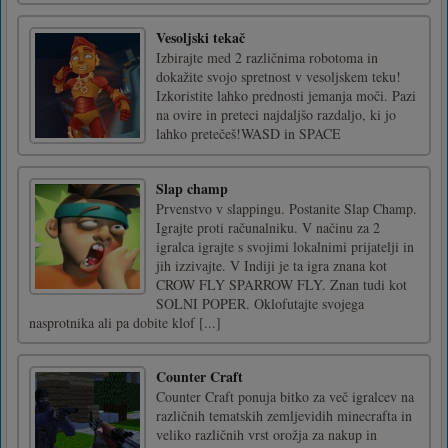
Vesoljski tekač
Izbirajte med 2 različnima robotoma in
dokažite svojo spretnost v vesoljskem teku!
Izkoristite lahko prednosti jemanja moči. Pazi
na ovire in preteci najdaljšo razdaljo, ki jo
lahko pretečeš!WASD in SPACE
Slap champ
Prvenstvo v slappingu. Postanite Slap Champ.
Igrajte proti računalniku. V načinu za 2
igralca igrajte s svojimi lokalnimi prijatelji in
jih izzivajte. V Indiji je ta igra znana kot
CROW FLY SPARROW FLY. Znan tudi kot
SOLNI POPER. Oklofutajte svojega
nasprotnika ali pa dobite klof [...]
Counter Craft
Counter Craft ponuja bitko za več igralcev na
različnih tematskih zemljevidih minecrafta in
veliko različnih vrst orožja za nakup in