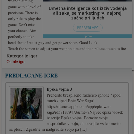
weapon aiming
game with a level of
precision. There is
only rule to play the
game, Don’t miss
your chance. Aim
perfectly to take
head shot of racist guy and get power shots. Good Luck
Touch the screen to adjust your weapon aim and then release touch to fire
Kategorije iger
Ostale igre
PREDLAGANE IGRE
Epska vojna 3
Prenesite brezplačno različico iphone / ipod
touch / ipad Epic War Saga!
https://itunes.apple.com/app/epic-war-
saga/id581879473&mt=8Največ epski vložek
iz serije Epska vojna. Porazite svoje
nasprotnike v boju, da osvojite vsako mesto
na plošči. Zgradite in nadgradite svojo pa [...]