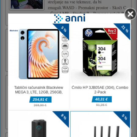
streljanje na vse tekmece, da bi
zmagali.WASD - Premakni prostor - Skoči C
- Čepi LMB - Streljaj R - Ponovno naloži B -
Kupi orožje TAB - Meni za p [...]
Kiss Match
Ta igra ujemanja je bila narejena samo za kul
dekleta. V tej igri se moraš samo zabavati in
umiriti. Povežite poljube, shranite kovance in
dragulje, pridobite najvišjo oceno!Levi klik
ali dotik
Happy Halloween 2020 Puzzle
Play with 6 images in this perfect jigsaw
puzzle game: Happy Halloween 2020 Puzzle.
All images is with the halloween 2020. Solve
all puzzles and keep your brain sharp. You
have four modes for each picture, 16 pieces,
36 pieces, 64 pieces and 100 pieces. Enjoy
and have fun.Use mou [...]