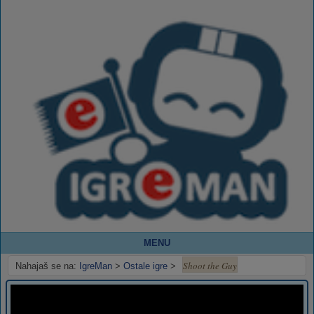
MENU
Shoot the Guy
Nahajaš se na:
IgreMan
>
Ostale igre
>