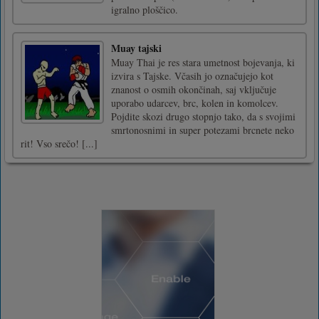
igralno ploščico.
Muay tajski
Muay Thai je res stara umetnost bojevanja, ki
izvira s Tajske. Včasih jo označujejo kot
znanost o osmih okončinah, saj vključuje
uporabo udarcev, brc, kolen in komolcev.
Pojdite skozi drugo stopnjo tako, da s svojimi
smrtonosnimi in super potezami brcnete neko
rit! Vso srečo! [...]