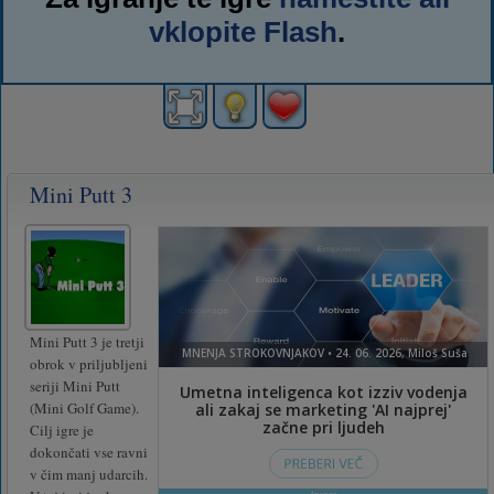
vklopite Flash
.
Mini Putt 3
Mini Putt 3 je tretji
obrok v priljubljeni
seriji Mini Putt
(Mini Golf Game).
Cilj igre je
dokončati vse ravni
v čim manj udarcih.