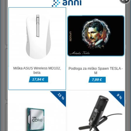
Igrajte se s 6 slikami v tej popolni igri
sestavljanke: Aviation Art Air Combat Puzzle.
Vse slike so z letalsko umetnostjo - zračni boj.
Rešite vse uganke in ohranite svoje možgane
ostre. Za vsako sliko imate štiri načine, 16
kosov, 36 kosov, 64 kosov in 100 kosov.
Uživajte in se [...]
Zbirka sestavljank Among Us
Ste vedeli, da se je pred dvema letoma
pojavila znamenita igra o vesoljskih
izdajalcih? Ja, točno to je bilo, šele zdaj se je
povzpelo na vseh lestvicah iger na prva mesta
po priljubljenosti. S tem znanjem lahko
"bliskaš" pred prijatelji, medtem pa gremo na
novo pustolo [...]
princesa stevardesa
Naša lepa princesa Emma se bo pridružila kot
stevardesa v priznanih letalskih družbah v
državi. Pomagajte ji do zdraviliškega tretmaja