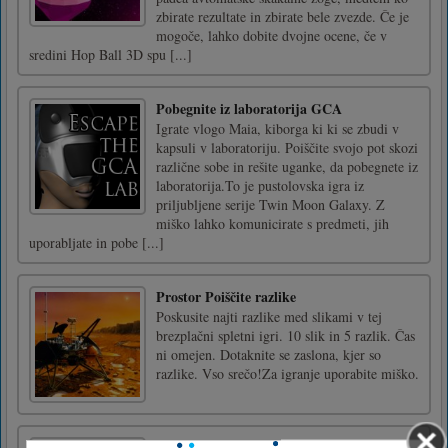
zbirate rezultate in zbirate bele zvezde. Če je
mogoče, lahko dobite dvojne ocene, če v
sredini Hop Ball 3D spu [...]
Pobegnite iz laboratorija GCA
Igrate vlogo Maia, kiborga ki ki se zbudi v
kapsuli v laboratoriju. Poiščite svojo pot skozi
različne sobe in rešite uganke, da pobegnete iz
laboratorija.To je pustolovska igra iz
priljubljene serije Twin Moon Galaxy. Z
miško lahko komunicirate s predmeti, jih
uporabljate in pobe [...]
Prostor Poiščite razlike
Poskusite najti razlike med slikami v tej
brezplačni spletni igri. 10 slik in 5 razlik. Čas
ni omejen. Dotaknite se zaslona, kjer so
razlike. Vso srečo!Za igranje uporabite miško.
Aviation Art Air Combat Puzzle