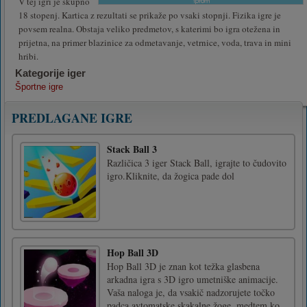
V tej igri je skupno
18 stopenj. Kartica z rezultati se prikaže po vsaki stopnji. Fizika igre je
povsem realna. Obstaja veliko predmetov, s katerimi bo igra otežena in
prijetna, na primer blazinice za odmetavanje, vetrnice, voda, trava in mini
hribi.
Kategorije iger
Športne igre
PREDLAGANE IGRE
Stack Ball 3
Različica 3 iger Stack Ball, igrajte to čudovito
igro.Kliknite, da žogica pade dol
Hop Ball 3D
Hop Ball 3D je znan kot težka glasbena
arkadna igra s 3D igro umetniške animacije.
Vaša naloga je, da vsakič nadzorujete točko
padca avtomatske skakalne žoge, medtem ko