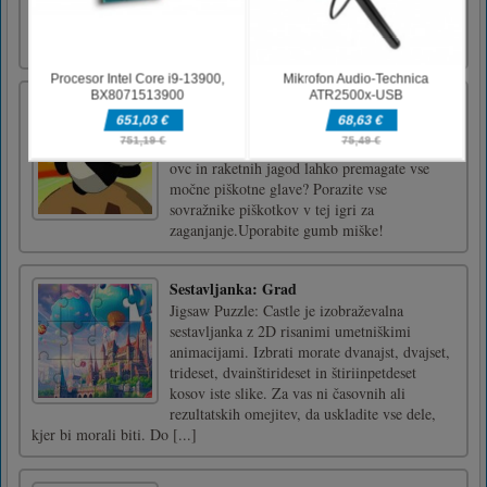
in primerne ličila strežnice ter čudovitih
oblačil s primernimi dodatki. Lepo se
imejte!Za nadzor uporabite miško
Leteč piškotek
Izstrelite raketno pando v deželo piškotkov. S
pomočjo nizkih letečih morskih psov, drsnih
ovc in raketnih jagod lahko premagate vse
močne piškotne glave? Porazite vse
sovražnike piškotkov v tej igri za
zaganjanje.Uporabite gumb miške!
Sestavljanka: Grad
Jigsaw Puzzle: Castle je izobraževalna
sestavljanka z 2D risanimi umetniškimi
animacijami. Izbrati morate dvanajst, dvajset,
trideset, dvainštirideset in štiriinpetdeset
kosov iste slike. Za vas ni časovnih ali
rezultatskih omejitev, da uskladite vse dele,
kjer bi morali biti. Do [...]