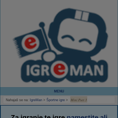
MENU
Mini Putt 3
Nahajaš se na:
IgreMan
>
Športne igre
>
Za igranje te igre
namestite ali