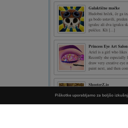
Galaktične mačke
Hudobni hrček, če ga iz
ga bodo ustavili, preden 
igralec ali dva igralca 
puščice. Kli [...]
Princess Eye Art Salon
Ariel is a girl who like
Recently she especially l
draw very creative eye 
paint next, and then com
ShooterZ.io
ShooterZ.io je kul igra, 
Piškotke uporabljamo za boljšo izkušnjo 
ustvarite preddverje, kot 
borite v najbolj norem b
okolij [...]
Block Buster