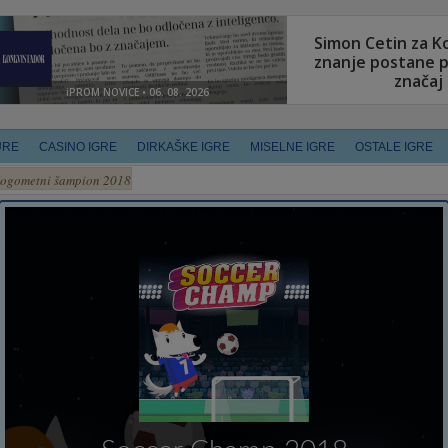
URE
CASINO IGRE
DIRKAŠKE IGRE
MISELNE IGRE
OSTALE IGRE
ogometni šampion 2018