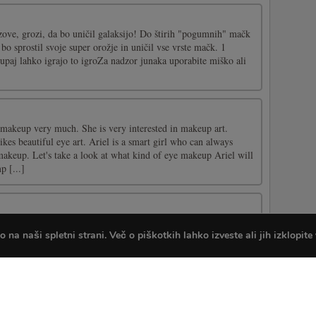
zove, grozi, da bo uničil galaksijo! Do štirih "pogumnih" mačk
bo sprostil svoje super orožje in uničil vse vrste mačk. 1
skupaj lahko igrajo to igroZa nadzor junaka uporabite miško ali
s makeup very much. She is very interested in makeup art.
ikes beautiful eye art. Ariel is a smart girl who can always
makeup. Let's take a look at what kind of eye makeup Ariel will
p [...]
v kateri se lahko zelo zabavate s prijatelji. Vstopite zdaj in
na naši spletni strani. Več o piškotkih lahko izveste ali jih izklopite
želite, ali pa izberite tistega, ki ga je ustvaril nekdo drug, in se
oju, ki obstaja. Značilnosti: • Igralne sobe za več igralcev • Več