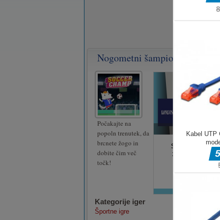
Nogometni šampion 2018
Počakajte na
popoln trenutek, da
brcnete žogo in
dobite čim več
točk!
Kategorije iger
Športne igre