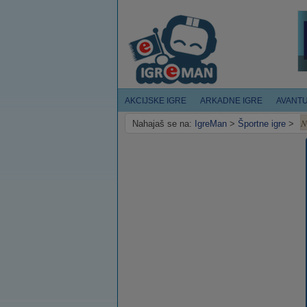
AKCIJSKE IGRE
ARKADNE IGRE
AVANT
N
Nahajaš se na:
IgreMan
>
Športne igre
>