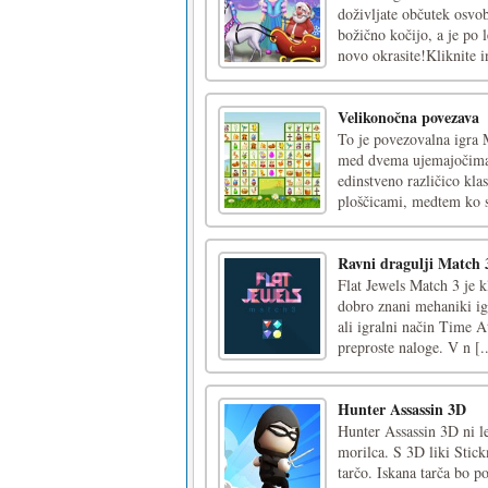
doživljate občutek osvob
božično kočijo, a je po l
novo okrasite!Kliknite in
Velikonočna povezava
To je povezovalna igra 
med dvema ujemajočima 
edinstveno različico kl
ploščicami, medtem ko se
Ravni dragulji Match 
Flat Jewels Match 3 je 
dobro znani mehaniki igre
ali igralni način Time A
preproste naloge. V n [..
Hunter Assassin 3D
Hunter Assassin 3D ni le
morilca. S 3D liki Stic
tarčo. Iskana tarča bo p