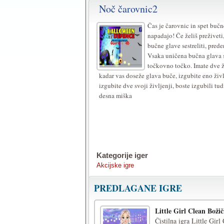
Noč čarovnic2
Čas je čarovnic in spet bučn
napadajo! Če želiš preživeti
bučne glave sestreliti, prede
Vsaka uničena bučna glava s
točkovno točko. Imate dve ž
kadar vas doseže glava buče, izgubite eno živ
izgubite dve svoji življenji, boste izgubili tud
desna miška
Kategorije iger
Akcijske igre
PREDLAGANE IGRE
Little Girl Clean Božič
Čistilna igra Little Gir