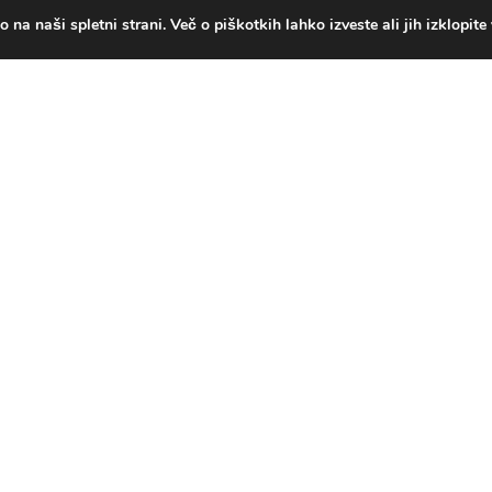
na naši spletni strani. Več o piškotkih lahko izveste ali jih izklopite
a in zabavna igra blokov. Ta Block Puzzle ima nov kombinirani
vrednost polna, bo to povzročilo tresenje zaslona in vsi bloki
ovzročilo nov krog tresenja. Poskusite in všeč vam bo ta
 o [...]
e žogico vreči na najbolj nervozen način, da jo spravite na
t vržeš žogo, več točk si zaslužiš. Ko žoga začne padati, jo
sto in jo ponovno vrzite. Ko dosežeš vrh, te čaka nagrada.
s + [...]
 HTML5 igre so naslovi za skok ali spremembo smeri. Ne
ove znake. Igrajte se s prijatelji! Dajte jim papriko!
r za vse starosti in prinaša zabavo igralcu Igrajte brezplačne
tik