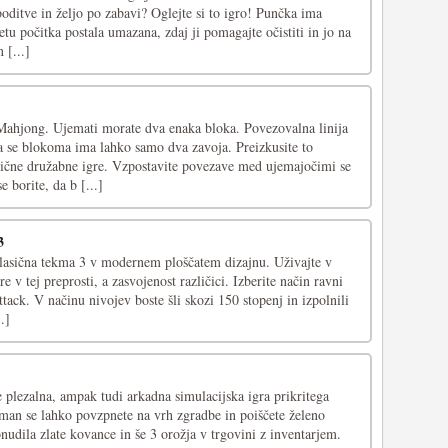
oditve in željo po zabavi? Oglejte si to igro! Punčka ima
etu počitka postala umazana, zdaj ji pomagajte očistiti in jo na
 [...]
Mahjong. Ujemati morate dva enaka bloka. Povezovalna linija
se blokoma ima lahko samo dva zavoja. Preizkusite to
asične družabne igre. Vzpostavite povezave med ujemajočimi se
 borite, da b [...]
3
klasična tekma 3 v modernem ploščatem dizajnu. Uživajte v
 v tej preprosti, a zasvojenost različici. Izberite način ravni
ttack. V načinu nivojev boste šli skozi 150 stopenj in izpolnili
.]
 plezalna, ampak tudi arkadna simulacijska igra prikritega
kman se lahko povzpnete na vrh zgradbe in poiščete želeno
onudila zlate kovance in še 3 orožja v trgovini z inventarjem.