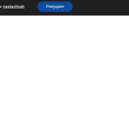
 v
nastavitvah
Potrjujem