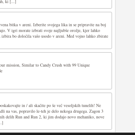
, ki [...]
ena bitka v areni. Izberite svojega lika in se pripravite na boj
ajo. V igri morate izbrati svoje najljubše orožje, kjer lahko
Ta izbira bo določila vašo usodo v areni. Med vojno lahko zbirate
l your mission, Similar to Candy Crush with 99 Unique
de
 poskakovajte in / ali skačite po še več vesoljskih tunelih! Ne
adli na vas, popravilo le-teh je delo nekoga drugega. Zagon 3
vnih delih Run and Run 2, ki jim dodajo novo mehaniko, nove
..]