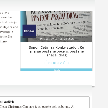
e glave
, moraš te
n te dosežejo.
e šteje za eno
ivljenji in
ljenje. Ko
i igro.
ni voziček
l Clean Christmas Carriage je za otroke zelo zabavna. Ali