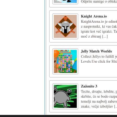
Odprite namige o oblekah
Knight Arena.io
KnightArena.io je edinstv
z nasprotniki, ki vas čak
igrate kot več igralci. 
moč z zbiranj [...]
Jelly Match Worlds
Collect Jellys to fulfil
Levels.Use click for Sli
Zaženite 3
Tecite, drsajte, lebdite,
skrbite, če se bodo razp
temelji na najbolj zaba
znake, večje izboljšav [.