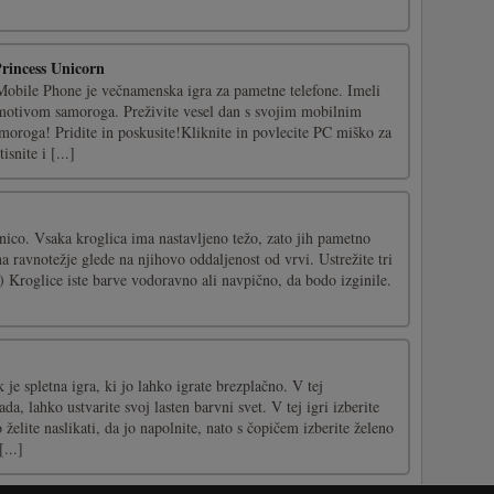
Princess Unicorn
obile Phone je večnamenska igra za pametne telefone. Imeli
 motivom samoroga. Preživite vesel dan s svojim mobilnim
oroga! Pridite in poskusite!Kliknite in povlecite PC miško za
snite i [...]
tnico. Vsaka kroglica ima nastavljeno težo, zato jih pametno
na ravnotežje glede na njihovo oddaljenost od vrvi. Ustrežite tri
) Kroglice iste barve vodoravno ali navpično, da bodo izginile.
 spletna igra, ki jo lahko igrate brezplačno. V tej
a, lahko ustvarite svoj lasten barvni svet. V tej igri izberite
o želite naslikati, da jo napolnite, nato s čopičem izberite želeno
...]