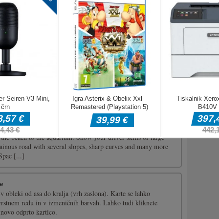
ejših tekaških ovir, ne da bi pri tem padli s kolesa za
v bi bilo, da se prepričate, da pogosto uporabljate svojo
ko vam [...]
ite ojačevalnik za odstranjevanje rok in vrvi. Te predmete boste
5 ali več blokov. Tapnite ali kliknite kateri koli blok iste barve,
ko dokončate vse stopnje?Za igranje te igre uporabite miško ali
 in which you have to control a truck and transport huge marine
the beach to the aquarium. Show your driver skills of large
ainous road with several slopes, sharp curves and many more
pac [...]
e
v obleki od asa do kralja (vrh zaslona). Karte se lahko
rstnem redu in v izmeničnih barvah. Lahko tudi kliknete
 novo odprto kartico.