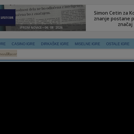
URE
CASINO IGRE
DIRKAŠKE IGRE
MISELNE IGRE
OSTALE IGRE
peedRacer