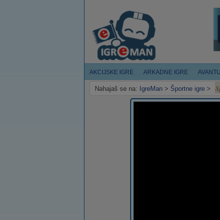
AKCIJSKE IGRE
ARKADNE IGRE
AVANT
S
Nahajaš se na:
IgreMan
>
Športne igre
>