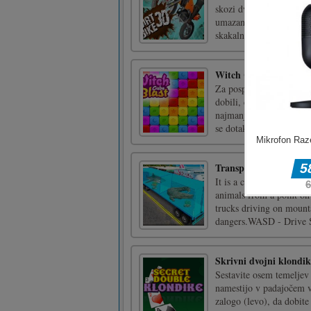
skozi dvajset vse zahtevn
umazanijo! Nekaj nasveto
skakalno sposobnost, lah
Witch Cube Blast
Za pospešitev izziva dob
dobili, če boste ujemali 
najmanj 2 bloka. Ali lah
se dotakni [...]
Transport Sea Animal
It is a challenging game
animals from a point on 
trucks driving on mount
dangers.WASD - Drive S
Skrivni dvojni klondik
Sestavite osem temeljev 
namestijo v padajočem v
zalogo (levo), da dobite