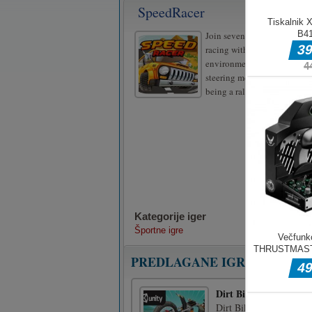
SpeedRacer
Join seven million satisfied 
racing with them in astonis
environment and with radica
steering mechanics. Stop d
being a rally driver and be
Kategorije iger
Športne igre
PREDLAGANE IGRE
Dirt Bike 3D
Dirt Bike 3D je igra s 3