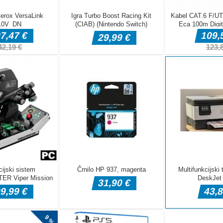
users and start
hing
lly innovative
reaming about
come ONE!
D kolesom za umazanijo. Cilj igre je, da se čim hitreje vozite