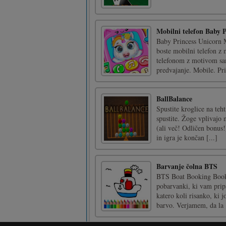
Mobilni telefon Baby 
Baby Princess Unicorn M
boste mobilni telefon z
telefonom z motivom sam
predvajanje. Mobile. Priti
BallBalance
Spustite kroglice na teh
spustite. Žoge vplivajo 
(ali več! Odličen bonus!
in igra je končan [...]
Barvanje čolna BTS
BTS Boat Booking Book je
pobarvanki, ki vam pripad
katero koli risanko, ki j
barvo. Verjamem, da la [