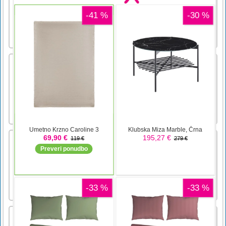
smučmi Jet. Pazite na svoje zdravje Jet Ski.
Igra se konča, če izgubite zdravje. Izpolnite
vse ravni, da zmagate v igri. Pritisnite puščico
za pospešitev. Priti [...]
Space Through – igra s klikanjem s
kartami
Kliker za vesoljske kartice.Miška ali dotik
SoniK Teci
Sonic the Hedgehog in njegovi prijatelji so
spet v akcijski tekaški igri! Nova odlična igra
Taptapking.com !!! Mobilne in namizne
napraveMiška ali dotik za igro
Parrot Bird Puzzle