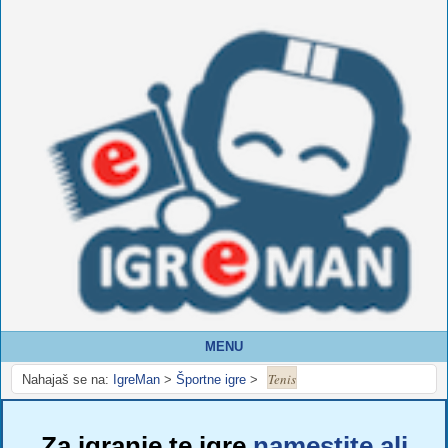
MENU
Tenis
Nahajaš se na:
IgreMan
>
Športne igre
>
Za igranje te igre
namestite ali