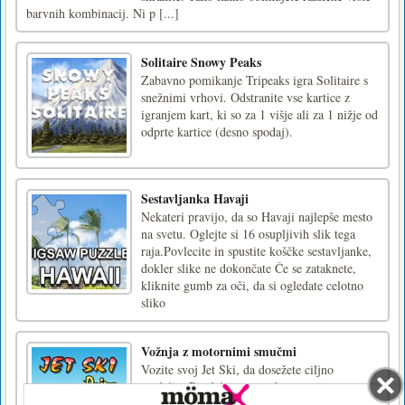
barvnih kombinacij. Ni p [...]
Solitaire Snowy Peaks
Zabavno pomikanje Tripeaks igra Solitaire s
snežnimi vrhovi. Odstranite vse kartice z
igranjem kart, ki so za 1 višje ali za 1 nižje od
odprte kartice (desno spodaj).
Sestavljanka Havaji
Nekateri pravijo, da so Havaji najlepše mesto
na svetu. Oglejte si 16 osupljivih slik tega
raja.Povlecite in spustite koščke sestavljanke,
dokler slike ne dokončate Če se zataknete,
kliknite gumb za oči, da si ogledate celotno
sliko
Vožnja z motornimi smučmi
Vozite svoj Jet Ski, da dosežete ciljno
razdaljo. Razdalja se z vsako stopnjo
povečuje. Izogibajte se trčenju z drugimi