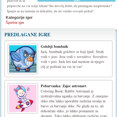
pulover in se
pripravite na vse težje tekme! Ste dovolj dobri, da premagate nasprotnike?
Igrajte se na turnirju in dokažite, da ste vredni osvojiti pokal!
Kategorije iger
Športne igre
PREDLAGANE IGRE
Golobji bombnik
Jack, bombnik golobov se boji ljudi. Strah
vodi v jezo. Jeza vodi v sovraštvo. Sovraštvo
vodi v poo. Jack leti nad mestom in njegov
cilj je požirati na vse in vse!
Pobarvanka: Zajec astronavt
Coloring Book: Rabbit Astronaut je
izobraževalna uganka za barvanje. Z omejeno
sliko ribe lahko uporabite različna orodja in
barve za barvanje slike. Ne glede na to, ali
dokončate sliko, jo lahko posnamete in
shranite. Tako lahko oblikujete različne vrste