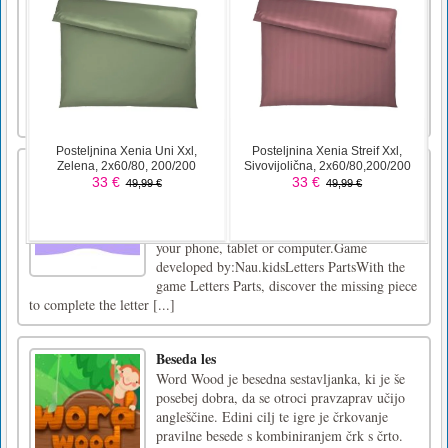
Parrot Bird Puzzle game is a free online game
in the jigsaw puzzle genre. You have 6 images
in three modes to play. Choose one of the
modes for the game that you previously
choose and start it to play. Drag and drop the
pieces to solve the puzzle and create an image.
Enjoy, and h [...]
Letters Parts
Letters PartsWith the game Letters Parts,
discover the missing piece to complete the
letter and learn the alphabet in a fun way on
your phone, tablet or computer.Game
developed by:Nau.kidsLetters PartsWith the
game Letters Parts, discover the missing piece
to complete the letter [...]
Beseda les
Word Wood je besedna sestavljanka, ki je še
posebej dobra, da se otroci pravzaprav učijo
angleščine. Edini cilj te igre je črkovanje
pravilne besede s kombiniranjem črk s črto.