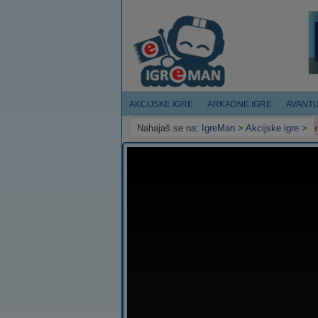
AKCIJSKE IGRE
ARKADNE IGRE
AVANT
Nahajaš se na:
IgreMan
>
Akcijske igre
>