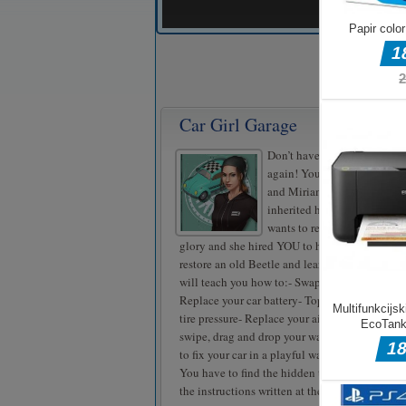
Car Girl Garage
Don’t have any mechanic sk
again! You can do more tha
and Miriam will show you!M
inherited her grandfather’s 
wants to restore the place to 
glory and she hired YOU to help her out!Fix t
restore an old Beetle and learn about fixing c
will teach you how to:- Swap a wheel- Check y
Replace your car battery- Top up your coolant
tire pressure- Replace your air filterAnd much
swipe, drag and drop your way through the ga
to fix your car in a playful way. Together we ca
You have to find the hidden tools to fix your c
the instructions written at the top of the game 