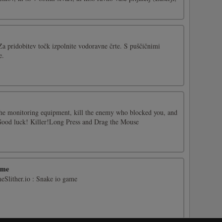
Za pridobitev točk izpolnite vodoravne črte. S puščičnimi
e.
 the monitoring equipment, kill the enemy who blocked you, and
 Good luck! Killer!Long Press and Drag the Mouse
ame
meSlither.io : Snake io game