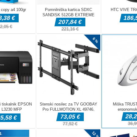
ills? Think
n you think
iriam just
old garage. She
its former
he workshop,
ars!This game
our oil-
- Check your
 more!Tap,
rage.Learn how
n do this!
ar then follow
screen.