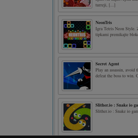
turreji, [...]
NeonTris
Igra Tetris Neon Style. 
tipkami premikajte blok
Secret Agent
Play an assassin, avoid
defeat the boss to win.
Slither.io : Snake io g
Slither.io : Snake io ga