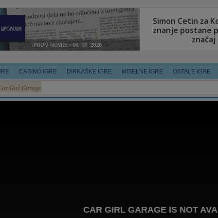
URE
CASINO IGRE
DIRKAŠKE IGRE
MISELNE IGRE
OSTALE IGRE
Car Girl Garage