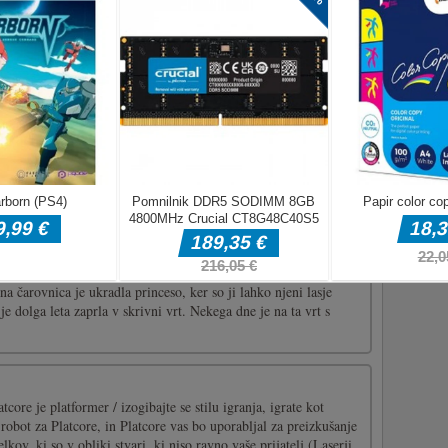
e izognite strašljivim duhovom v tej zabavni igri z dvema
e za igralca ena. WASD za igralca dva.
cue Prince
eso, ki je imela lase s posebnimi zdravilnimi močmi. Pravimo ji
na čarovnica je ukradla princeso, ker so ji lahko njeni lasje
o je dolga leta zaprla v skrivni vrt. Nekega dne je na ta vrt s
tcore je platformer / izogibajte se stilu igranja, igrate kot
 robot za Platcore, in Platcore vas bo uporabljal za preizkušanje
lkov, ki so v obliki stvari, ki niso ravno vaše prijatelj (Laserji,