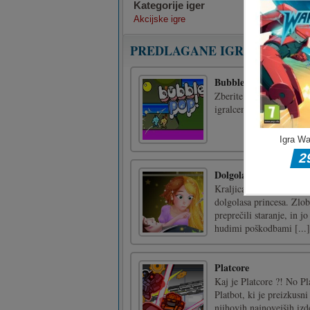
Kategorije iger
Akcijske igre
PREDLAGANE IGRE
Bubble Pop
Zberite te mehurčke in s
igralcema.KLJUČI puščic
Dolgolasa princesa Res
Kraljica je rodila princ
dolgolasa princesa. Zlob
preprečili staranje, in j
hudimi poškodbami [...]
Platcore
Kaj je Platcore ?! No Pla
Platbot, ki je preizkusni
njihovih najnovejših izde