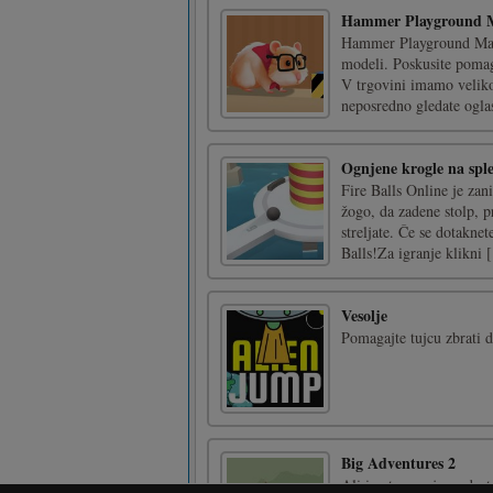
Hammer Playground 
Hammer Playground Maze 
modeli. Poskusite pomaga
V trgovini imamo veliko 
neposredno gledate oglas
Ognjene krogle na spl
Fire Balls Online je za
žogo, da zadene stolp, p
streljate. Če se dotaknet
Balls!Za igranje klikni [
Vesolje
Pomagajte tujcu zbrati d
Big Adventures 2
Ali imate znanje za dost