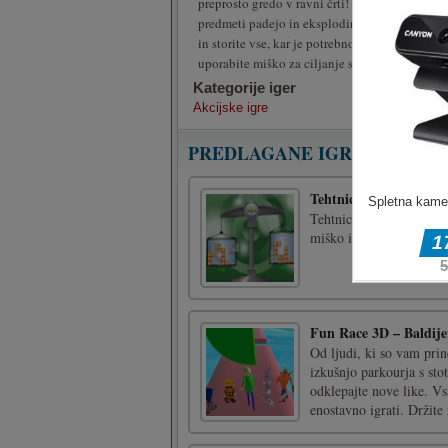
preprosto gredo v ravni črti! Uporabite svoje 
predmeti padejo in eksplodirajo. Ustvarite ver
in storite vse, kar je potrebno, da dosežete svo
uporabite miško za ciljanje strelne točke in str
Kategorije iger
Akcijske igre
PREDLAGANE IGRE
Tehtnica
Tehtnica je logična sest
miško in preslednico
Fun Race 3D – Baldije
Od ljudi, ki so vam pri
izkušnjo parkourja s sto
odklepajte nove like. V
enostavno igrati. Držite z