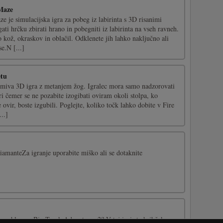
Maze
je simulacijska igra za pobeg iz labirinta s 3D risanimi
ti hrčku zbirati hrano in pobegniti iz labirinta na vseh ravneh.
kož, okraskov in oblačil. Odklenete jih lahko naključno ali
e.N [...]
etu
nimiva 3D igra z metanjem žog. Igralec mora samo nadzorovati
ri čemer se ne pozabite izogibati oviram okoli stolpa, ko
e ovir, boste izgubili. Poglejte, koliko točk lahko dobite v Fire
...]
iamanteZa igranje uporabite miško ali se dotaknite
avo blaga v Big Truck Adventures 2? V tej igri ste hribček z