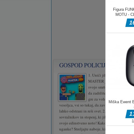
GOSPOD POLICIJSKI MOJS
1. Uniči jih vse in reši sve
MASTER je na tajni misiji. 
svojo smrtonosno točnost in
da zadržite slabe fante! Ne g
gre za vohuna, agenta, zombi
vesoljca, vsi so tukaj, da zavzamejo svet in 
lahko odstrani in reši svet. 2. Odklenite epske
sovražnikov in stopenj, ki jih lahko premagate
svojo edinstveno noto! Kako pameten si? Lahk
uganke? Streljajte naboje, ki se odbijejo, odbi