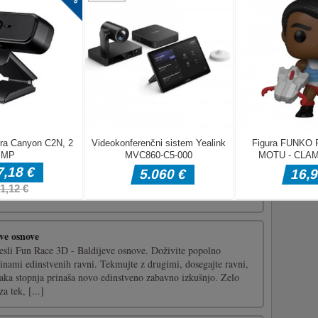
naboje, da
ižne reakcije
jo tarčo!
el dotaknite se in povlecite za cilj sprostite dotaknite se strela
avljanka, ki preizkuša vaše stransko razmišljanje!Povlecite z
ve osnove
nesli Fun Race 3D - Baldijeve osnove. Doživite popolno
tinami edinstvenih ravni. Tekmujte z drugimi, dosegajte ravni,
saka stopnja prinaša novo edinstveno zabavno izkušnjo. Zelo
a tek, [...]