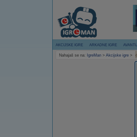
AKCIJSKE IGRE
ARKADNE IGRE
AVANT
Nahajaš se na:
IgreMan
>
Akcijske igre
>