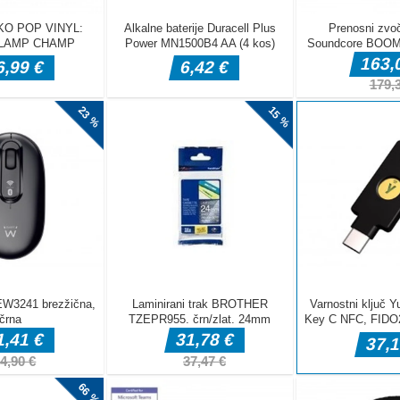
TER
t! MR.COP
Uporabite
 natančnost,
lede na to, ali
ja, drvarja,
le MOJSTER jih
 misije Toliko
, vsaka s
o rešite vse
jejo ali