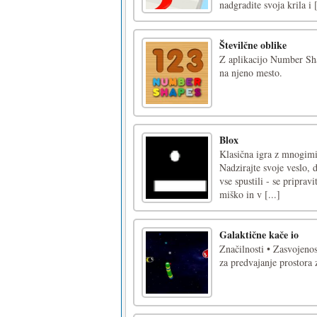
nadgradite svoja krila i [
Številčne oblike
Z aplikacijo Number Shap
na njeno mesto.
Blox
Klasična igra z mnogimi
Nadzirajte svoje veslo, 
vse spustili - se priprav
miško in v [...]
Galaktične kače io
Značilnosti • Zasvojeno
za predvajanje prostora 