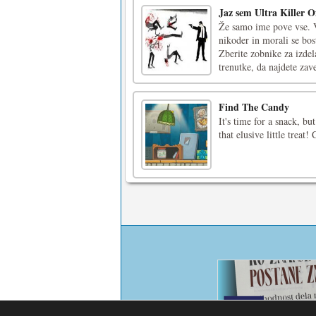
Jaz sem Ultra Killer 
Že samo ime pove vse. V 
nikoder in morali se bo
Zberite zobnike za izdel
trenutke, da najdete zavet
Find The Candy
It's time for a snack, b
that elusive little trea