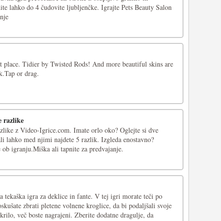
ite lahko do 4 čudovite ljubljenčke. Igrajte Pets Beauty Salon
nje
ht place. Tidier by Twisted Rods! And more beautiful skins are
k.Tap or drag.
 razlike
zlike z Video-Igrice.com. Imate orlo oko? Oglejte si dve
 ali lahko med njimi najdete 5 razlik. Izgleda enostavno?
ob igranju.Miška ali tapnite za predvajanje.
 tekaška igra za deklice in fante. V tej igri morate teči po
kušate zbrati pletene volnene kroglice, da bi podaljšali svoje
 krilo, več boste nagrajeni. Zberite dodatne dragulje, da