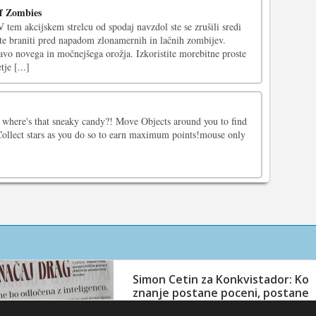
Of Zombies
tem akcijskem strelcu od spodaj navzdol ste se zrušili sredi
ste braniti pred napadom zlonamernih in lačnih zombijev.
avo novega in močnejšega orožja. Izkoristite morebitne proste
je [...]
ut where's that sneaky candy?! Move Objects around you to find
t! Collect stars as you do so to earn maximum points!mouse only