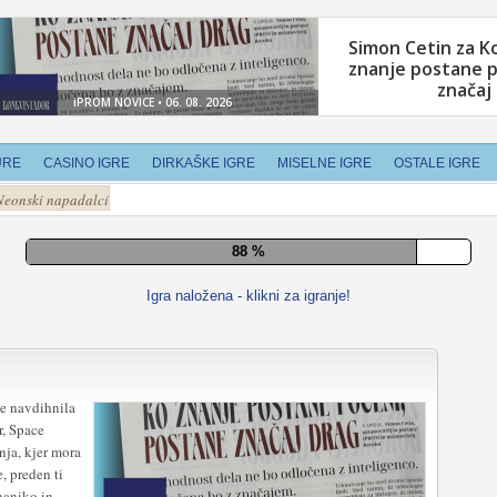
URE
CASINO IGRE
DIRKAŠKE IGRE
MISELNE IGRE
OSTALE IGRE
Neonski napadalci
94 %
Igra naložena - klikni za igranje!
je navdihnila
r, Space
anja, kjer mora
, preden ti
haniko in