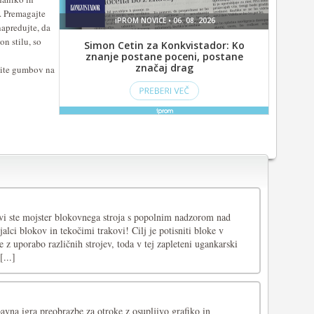
. Premagajte
napredujte, da
on stilu, so
knite gumbov na
, vi ste mojster blokovnega stroja s popolnim nadzorom nad
jalci blokov in tekočimi trakovi! Cilj je potisniti bloke v
e z uporabo različnih strojev, toda v tej zapleteni ugankarski
[...]
avna igra preobrazbe za otroke z osupljivo grafiko in