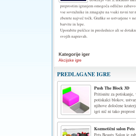
preprostim igranjem omogoča odlično zabavo
vse sovražnike in zmagajte na vsaki ravni ter 
zberete največ točk. Grafike so ustvarjene v ne
barvite in lepe.
Uporabite puščice in preslednico ali se dota
svojih napravah.
Kategorije iger
Akcijske igre
PREDLAGANE IGRE
Push The Block 3D
Pritisnite za potiskanje
potiskalci blokov, ustvar
njihove določene kraterj
igri nič ni tako preprost 
Kozmetični salon Pets
Pets Beauty Salon je zab