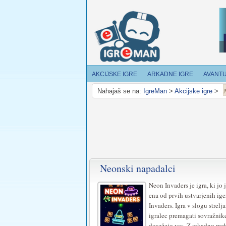
AKCIJSKE IGRE
ARKADNE IGRE
AVANT
Nahajaš se na:
IgreMan
>
Akcijske igre
>
Neonski napadalci
Neon Invaders je igra, ki jo 
ena od prvih ustvarjenih ige
Invaders. Igra v slogu strelj
igralec premagati sovražnike
dosežejo vas. Z arkadno me