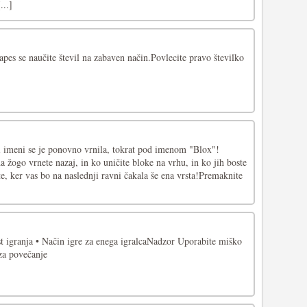
...]
es se naučite števil na zabaven način.Povlecite pravo številko
 imeni se je ponovno vrnila, tokrat pod imenom "Blox"!
da žogo vrnete nazaj, in ko uničite bloke na vrhu, in ko jih boste
ite, ker vas bo na naslednji ravni čakala še ena vrsta!Premaknite
st igranja • Način igre za enega igralcaNadzor Uporabite miško
za povečanje