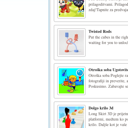
prilagoditvami. Prilagod
zdaj!Tapnite za predvaja
Twisted Rods
Put the cubes in the rig
waiting for you to unloc
Otroška soba Ugotovite
Otroška soba Poglejte ra
fotografiji in preverite,
Poskusimo. Zabavajte se 
Dolgo krilo 3d
Long Skirt 3D je prijetna
platformi, medtem ko pos
krilo. Daljše kot je vaše