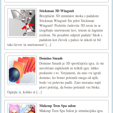
Stickman 3D Wingsuit
Brezplačni 3D simulator skoka s padalom
Stickman Wingsuit Ste pilot Stickman
Wingsuit! Preletite čudovite 3D ravni in se
izogibajte smrtonosni lavi, trnom in žaginim
rezilom. Ne pozabite odpreti padala! Skok s
padalom kot človek s palico še nikoli ni bil
tako krvav in smrtonosen! [...]
Domino Smash
Domino Smash je 3D sproščujoča igra, če ste
naveličani zapletenih in težkih iger, lahko
poskusite s to. Verjamem, da smo vsi igrali
domino, ko bomo potisnili enega od njih,
bodo vsi poševno padli. Zato moramo najti
pravi položaj, da bomo potisnili vse bloke.
Oglejte si, koliko st [...]
Makeup Teen Spa salon
Makeup Teen Spa Salon je simulacijska igra.