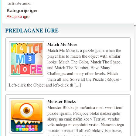
activate armor
Kategorije iger
Akcijske igre
PREDLAGANE IGRE
Match Me More
Match Me More is a puzzle game when the
player has to match the object with similar
looks. Match The Color, Match The Shape,
and Match The Number. Have Many
Challenges and many other levels. Match
them all and Solve all the Puzzle :)Mouse -
Left-click the Object and left-click th [...]
Monster Blocks
Monster Blocks je mešanica med vsemi temi
puzzle igrami. Padajoče bloke nadzorujete
skoraj na enak način kot v Tetrisu, vendar
vaša naloga ni zapolniti vrstic. Namesto tega
morate povezati 3 ali več blokov iste barve,