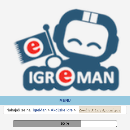
MENU
Zombie X City Apocalypse
Nahajaš se na:
IgreMan
>
Akcijske igre
>
71 %