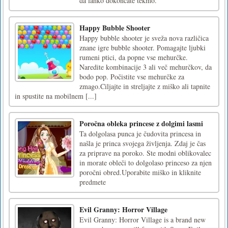
da lahko dokončate tekmo.
Happy Bubble Shooter
Happy bubble shooter je sveža nova različica
znane igre bubble shooter. Pomagajte ljubki
rumeni ptici, da popne vse mehurčke.
Naredite kombinacije 3 ali več mehurčkov, da
bodo pop. Počistite vse mehurčke za
zmago.Ciljajte in streljajte z miško ali tapnite
in spustite na mobilnem [...]
Poročna obleka princese z dolgimi lasmi
Ta dolgolasa punca je čudovita princesa in
našla je princa svojega življenja. Zdaj je čas
za priprave na poroko. Ste modni oblikovalec
in morate obleči to dolgolaso princeso za njen
poročni obred.Uporabite miško in kliknite
predmete
Evil Granny: Horror Village
Evil Granny: Horror Village is a brand new