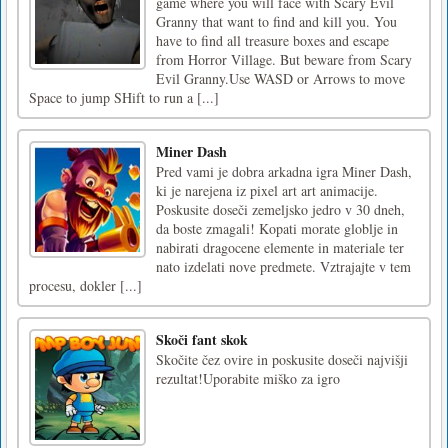
game where you will face with Scary Evil
Granny that want to find and kill you. You
have to find all treasure boxes and escape
from Horror Village. But beware from Scary
Evil Granny.Use WASD or Arrows to move
Space to jump SHift to run a [...]
Miner Dash
Pred vami je dobra arkadna igra Miner Dash,
ki je narejena iz pixel art art animacije.
Poskusite doseči zemeljsko jedro v 30 dneh,
da boste zmagali! Kopati morate globlje in
nabirati dragocene elemente in materiale ter
nato izdelati nove predmete. Vztrajajte v tem
procesu, dokler [...]
Skoči fant skok
Skočite čez ovire in poskusite doseči najvišji
rezultat!Uporabite miško za igro