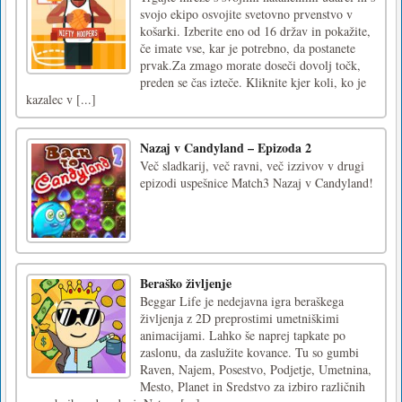
svojo ekipo osvojite svetovno prvenstvo v
košarki. Izberite eno od 16 držav in pokažite,
če imate vse, kar je potrebno, da postanete
prvak.Za zmago morate doseči dovolj točk,
preden se čas izteče. Kliknite kjer koli, ko je
kazalec v [...]
Nazaj v Candyland – Epizoda 2
Več sladkarij, več ravni, več izzivov v drugi
epizodi uspešnice Match3 Nazaj v Candyland!
Beraško življenje
Beggar Life je nedejavna igra beraškega
življenja z 2D preprostimi umetniškimi
animacijami. Lahko še naprej tapkate po
zaslonu, da zaslužite kovance. Tu so gumbi
Raven, Najem, Posestvo, Podjetje, Umetnina,
Mesto, Planet in Sredstvo za izbiro različnih