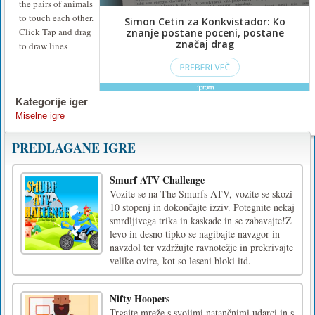
the pairs of animals
to touch each other.
Click Tap and drag
to draw lines
Kategorije iger
Miselne igre
PREDLAGANE IGRE
Smurf ATV Challenge
Vozite se na The Smurfs ATV, vozite se skozi
10 stopenj in dokončajte izziv. Potegnite nekaj
smrdljivega trika in kaskade in se zabavajte!Z
levo in desno tipko se nagibajte navzgor in
navzdol ter vzdržujte ravnotežje in prekrivajte
velike ovire, kot so leseni bloki itd.
Nifty Hoopers
Trgajte mreže s svojimi natančnimi udarci in s