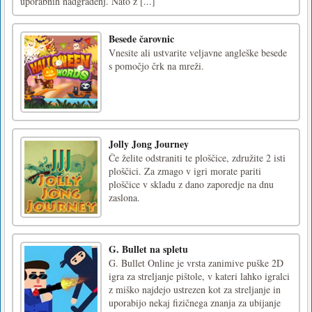
uporabnih nadgradenj. Nato z [...]
Besede čarovnic
Vnesite ali ustvarite veljavne angleške besede
s pomočjo črk na mreži.
Jolly Jong Journey
Če želite odstraniti te ploščice, združite 2 isti
ploščici. Za zmago v igri morate pariti
ploščice v skladu z dano zaporedje na dnu
zaslona.
G. Bullet na spletu
G. Bullet Online je vrsta zanimive puške 2D
igra za streljanje pištole, v kateri lahko igralci
z miško najdejo ustrezen kot za streljanje in
uporabijo nekaj fizičnega znanja za ubijanje