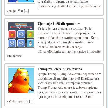
sovražnikov. Upam, da se nam lahko
pridružite v g. Bullet Online in pokažete svoje
znanje. Vso [...]
Ujemanje božičnih spominov
Ta igra je igra ujemanja spomina. To je
narejeno za božič. Imate 30 stopenj, ki jih
morate dokončati s svojim spominom. Karto,
ki se je dotaknete, imejte v mislih in nato
izberite isto karto za dokončanje.
Uživajte!Kliknite ali tapnite kartice in izberite
iste kartice
Trumpova leteča pustolovščina
Igrajte Trump Flying Adventure neposredno v
brskalniku ali mobilni napravi! Klasična igra
vseh časov ima zdaj Trumpovo različico.
Trump Flying Adventure je zabavna spletna
igra, primerna za vse starosti. To je parodijska
igra in je ne bi smeli jemati resno! Samo
začnite igrati in [...]