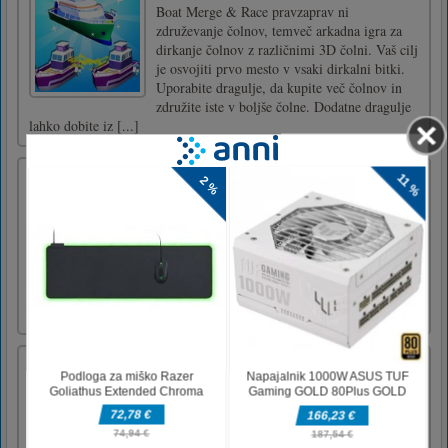
Boat Merge & Race pravzaprav ni
združevanje čolnov, temveč arkadna igra za
dirkanje čolnov z različnimi 3D čolni. Vaš cilj
je osvojiti prvo mesto v vsaki dirkalni bitki.
Uporabite dragulje, da kupite več čolnov in
združite iste v boljše čolne. Dodatne dragulje
lahko dobite iz [...]
Road Fury
Unleash your fury on the highway an shoot
down everything that moves! Tip: if you can't
shoot it, take it... those are power-ups!
Upgrade your car to withstand a longer ride,
beat bosses and get as far as you can so you
can compare your highscores with others!
Become the furious [...]
Slither.io : Snake io game
Slither.io : Snake io gameSlither.io : Snake io
game