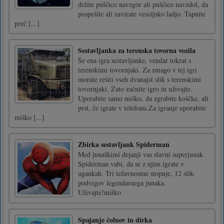
držite puščico navzgor ali puščico navzdol, da
pospešite ali zavirate vesoljsko ladjo. Tapnite
preč [...]
Sestavljanka za terenska tovorna vozila
Še ena igra sestavljanke, vendar tokrat s
terenskimi tovornjaki. Za zmago v tej igri
morate rešiti vseh dvanajst slik s terenskimi
tovornjaki. Zato začnite igro in uživajte.
Uporabite samo miško, da zgrabite koščke, ali
prst, če igrate v telefonu.Za igranje uporabite
miško [...]
Zbirka sestavljank Spiderman
Med junaškimi dejanji vas slavni superjunak
Spiderman vabi, da se z njim igrate v
ugankah. Tri težavnostne stopnje, 12 slik-
podvigov legendarnega junaka.
Uživajte!miško
Spajanje čolnov in dirka