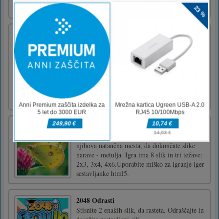
Cirkuski mehurčki
Cirkus mehurčki-test sposobnosti, ki ustrezajo
vašemu tonu. Bubble Shooter Classic je
kombinacija med klasično arkadno igro in
puzzle igro. Če združite večkratnike istega
odtenka, morate izstreliti mehurčke iz
igralnega območja. Imeli boste napolnjeno
območje nad vami, pomešano z [...]
Narava sestavljanka metulj
Povlecite in spustite vse koščke slik na
njihova natančna mesta, da dokončate slike
narave - metulja. Igra ima 8 slik in tri težave:
2x3, 3x4, 4x6.Uporabite miško za igranje iger
sestavljanke html5.
2048 Odrasti
Stisnite 2 enakih slik, da rasteta. Odraščajte in