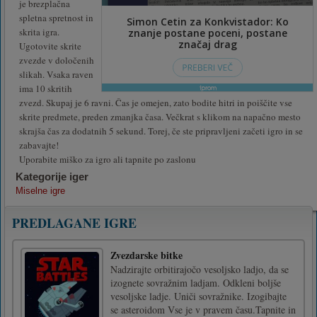
je brezplačna
spletna spretnost in
skrita igra.
Ugotovite skrite
zvezde v določenih
slikah. Vsaka raven
ima 10 skritih
zvezd. Skupaj je 6 ravni. Čas je omejen, zato bodite hitri in poiščite vse
skrite predmete, preden zmanjka časa. Večkrat s klikom na napačno mesto
skrajša čas za dodatnih 5 sekund. Torej, če ste pripravljeni začeti igro in se
zabavajte!
Uporabite miško za igro ali tapnite po zaslonu
Kategorije iger
Miselne igre
PREDLAGANE IGRE
Zvezdarske bitke
Nadzirajte orbitirajočo vesoljsko ladjo, da se
izognete sovražnim ladjam. Odkleni boljše
vesoljske ladje. Uniči sovražnike. Izogibajte
se asteroidom Vse je v pravem času.Tapnite in