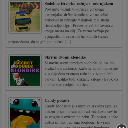
Sodobna terenska vožnja s tovornjakom
Postanite voznik tovornega gorskega
tovornjaka, držite krmilo tovorne težke
prikolice in uživajte v najbolj realistični
simulacijski igri. Prenesite veliko tovora z
enega mesta na cilj. Za varno vožnjo po
vijugastih in nevarnih hribovitih stezah
priporočamo, da se gibljete počasi [...]
Skrivni dvojni klondike
Sestavite osem temeljev v obleki od asa do
kralja (vrh zaslona). Karte se lahko namestijo
v padajočem vrstnem redu in v izmeničnih
barvah. Lahko tudi kliknete zalogo (levo), da
dobite novo odprto kartico.
Candy pošasti
Candy Monsters je zanimiva arkadna igra, za
nadzor ptice morate nabirati več kovancev in
se izogibati oviram na nebu. Ta pošast je tako
luštna in tako rad ima bonbone, le vi mu
lahko pomagate, da je pojedel bombone,