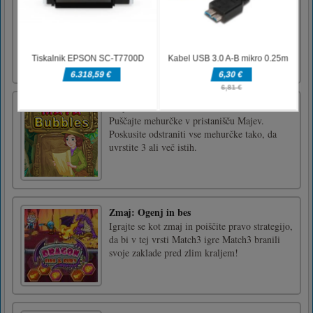
Try to draw the table to your area. Play single
player mode or 2 player mode! To win, you
should defeat your opponent 5 times. Objects
falling on the table can affect the matches.
Come on, hold the table! W and UP ARROW
or Touch Contr [...]
May Bubbles
Puščajte mehurčke v pristanišču Majev.
Poskusite odstraniti vse mehurčke tako, da
uvrstite 3 ali več istih.
Zmaj: Ogenj in bes
Igrajte se kot zmaj in poiščite pravo strategijo,
da bi v tej vrsti Match3 igre Match3 branili
svoje zaklade pred zlim kraljem!