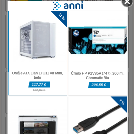
pridite sem in poskusite!
Helikopter in tank Battle Desert Storm
Multiplaye
Dobrodošli v novem kul in osupljivem
Helicopter And Tank Battle Desert Storm
Multiplayer, kjer boste lahko simulirali
pikselno pravo vojno, ki se bori proti
resničnim igralcem po vsem svetu. Naša fps igrica na bojnem polju
vam bo vzljubila realistične tanke in kul učinke na ekspl [...]
Kraljevski stolp Mahjong
Odlično zasnovana igra Tower Mahjong.
Združite 2 enake ploščice in odstranite vse
ploščice s stolpa.
Drunken Table Wars
The Drunken series continues with table wars.