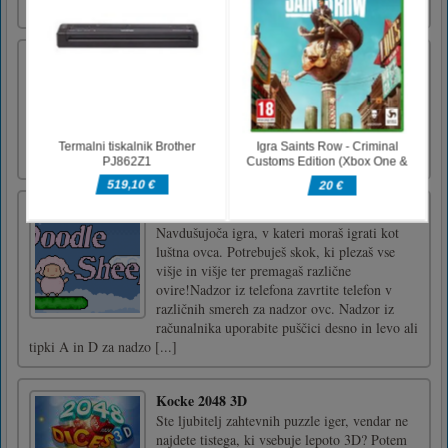
možg [...]
Dirkaški drsnik
Igrajte to diapozitivno igro dirkalnega
avtomobila. Vključuje 3 slike in 3 načine za
predvajanje.Za igranje avtomobilskih iger
html5 uporabite miško.
Doodle ovce
Navdušujoča igra, v kateri moraš igrati kot
luštna ovca. Potrebuješ skok, ki plezaš vse
višje in višje ter premagaš različne
ovire!Nadzor iz telefona zavrtite telefon v
različnih smereh za nadzor ovc. Nadzor iz
računalnika uporabite puščici desno in levo ali
tipki A in D za nadzo [...]
Kocke 2048 3D
Ste ljubitelj zahtevnih puzzle iger, vendar ne
najdete tistega, ki vsebuje lepoto 3D? Potem