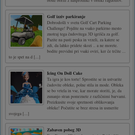
boste borili z nasprotniki v obliki ragdollov.
Golf izziv parkiranje
Dobrodošli v svetu Golf Cart Parking
Challenge! Pojdite na vsako parkirno mesto
znotraj tega čudovitega 3D igrišča za golf.
Pazite na pasti peska in vrzeli, za katere se
zdi, da lahko pridete skozi .. a ne morete.
bodite previdni pri vsaki oviri, ker če trčite ...
to je spet na d [...]
Icing On Doll Cake
Ta igra je kos torte! Sprostite se in ustvarite
čudovite obleke, polne stila in mode. Obleka
se bo vrtela in vse, kar morate storiti, je, da
zunanjo stran pomrznete z različnimi barvami.
Preizkusite svoje spretnosti oblikovanja
obleke! Počutite se brez stresa in usmerite
svojega [...]
Zabaven pobeg 3D