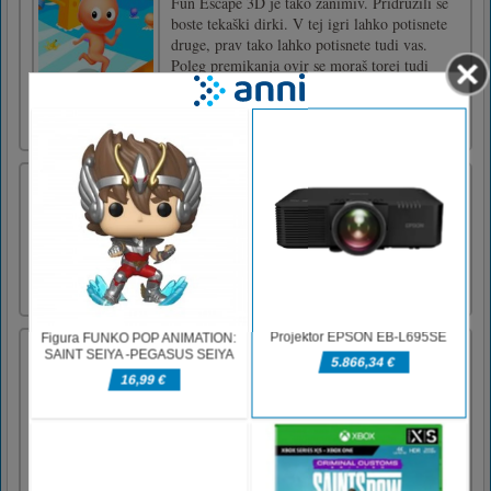
Fun Escape 3D je tako zanimiv. Pridružili se
boste tekaški dirki. V tej igri lahko potisnete
druge, prav tako lahko potisnete tudi vas.
Poleg premikanja ovir se moraš torej tudi
prepričati, da te ne bo potisnilo po reki.
Izgleda tako smešno, začnimo! Dlje kot
prideš, višji rezult [...]
Ljubko brskanje dekle
Dajte tej deklici lepoten videz z modnimi
oblekami in dodatki. Izberite popolno obleko
in naj se počuti dobro in se zabavajte!Za
interakcijo uporabite miško.
Reševalne igle
To bi moral biti srečen dan, ker se bodo ti
prijatelji srečali danes čez nekaj časa, ko se ne
vidimo. Toda zdaj je problem, toliko zapor na
njihovi cesti. Uporabite orodja za ubijanje
negativcev in jim pomagajte spoznati svojega
ljubimca. Za rešitev teh težav uporabite svoje