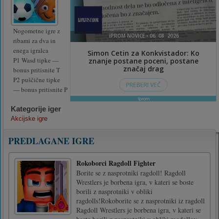
Nogometne igre z
ribami za dva in
enega igralca
P1 Wasd tipke —
bonus pritisnite T
P2 puščične tipke
— bonus pritisnite P
Kategorije iger
Akcijske igre
PREDLAGANE IGRE
Rokoborci Ragdoll Fighter
Borite se z nasprotniki ragdoll! Ragdoll
Wrestlers je borbena igra, v kateri se boste
borili z nasprotniki v obliki
ragdolls!Rokoborite se z nasprotniki iz ragdoll
Ragdoll Wrestlers je borbena igra, v kateri se