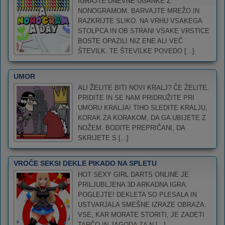
IGRAJTE DNEVNE UGANKE Z
NONOGRAMOM. BARVAJTE MREŽO IN
RAZKRIJTE SLIKO. NA VRHU VSAKEGA
STOLPCA IN OB STRANI VSAKE VRSTICE
BOSTE OPAZILI NIZ ENE ALI VEČ
ŠTEVILK. TE ŠTEVILKE POVEDO [...]
UMOR
ALI ŽELITE BITI NOVI KRALJ? ČE ŽELITE,
PRIDITE IN SE NAM PRIDRUŽITE PRI
UMORU KRALJA! TIHO SLEDITE KRALJU,
KORAK ZA KORAKOM, DA GA UBIJETE Z
NOŽEM. BODITE PREPRIČANI, DA
SKRIJETE S [...]
VROČE SEKSI DEKLE PIKADO NA SPLETU
HOT SEXY GIRL DARTS ONLINE JE
PRILJUBLJENA 3D ARKADNA IGRA.
POGLEJTE! DEKLETA SO PLESALA IN
USTVARJALA SMEŠNE IZRAZE OBRAZA.
VSE, KAR MORATE STORITI, JE ZADETI
TARČO IN JAGODA ZA N [...]