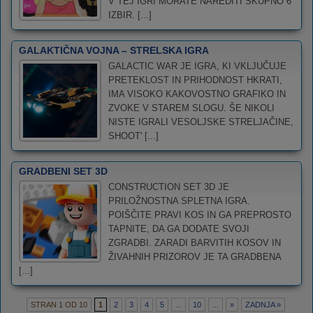
V TEJ IGRI MORATE NAREDITI SKUPNO 6
IZBIR. [...]
GALAKTIČNA VOJNA – STRELSKA IGRA
GALACTIC WAR JE IGRA, KI VKLJUČUJE
PRETEKLOST IN PRIHODNOST HKRATI,
IMA VISOKO KAKOVOSTNO GRAFIKO IN
ZVOKE V STAREM SLOGU. ŠE NIKOLI
NISTE IGRALI VESOLJSKE STRELJAČINE,
SHOOT' [...]
GRADBENI SET 3D
CONSTRUCTION SET 3D JE
PRILOŽNOSTNA SPLETNA IGRA.
POIŠČITE PRAVI KOS IN GA PREPROSTO
TAPNITE, DA GA DODATE SVOJI
ZGRADBI. ZARADI BARVITIH KOSOV IN
ŽIVAHNIH PRIZOROV JE TA GRADBENA
[...]
STRAN 1 OD 10
1
2
3
4
5
...
10
...
»
ZADNJA »