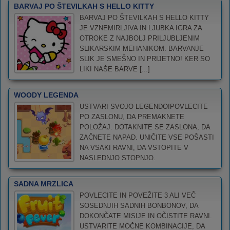
BARVAJ PO ŠTEVILKAH S HELLO KITTY
BARVAJ PO ŠTEVILKAH S HELLO KITTY
JE VZNEMIRLJIVA IN LJUBKA IGRA ZA
OTROKE Z NAJBOLJ PRILJUBLJENIM
SLIKARSKIM MEHANIKOM. BARVANJE
SLIK JE SMEŠNO IN PRIJETNO! KER SO
LIKI NAŠE BARVE [...]
WOODY LEGENDA
USTVARI SVOJO LEGENDO!POVLECITE
PO ZASLONU, DA PREMAKNETE
POLOŽAJ. DOTAKNITE SE ZASLONA, DA
ZAČNETE NAPAD. UNIČITE VSE POŠASTI
NA VSAKI RAVNI, DA VSTOPITE V
NASLEDNJO STOPNJO.
SADNA MRZLICA
POVLECITE IN POVEŽITE 3 ALI VEČ
SOSEDNJIH SADNIH BONBONOV, DA
DOKONČATE MISIJE IN OČISTITE RAVNI.
USTVARITE MOČNE KOMBINACIJE, DA