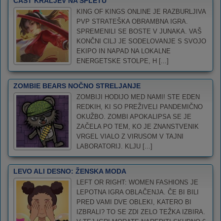
ČAST KRALJEV NA SPLETU
KING OF KINGS ONLINE JE RAZBURLJIVA
PVP STRATEŠKA OBRAMBNA IGRA.
SPREMENILI SE BOSTE V JUNAKA. VAŠ
KONČNI CILJ JE SODELOVANJE S SVOJO
EKIPO IN NAPAD NA LOKALNE
ENERGETSKE STOLPE, H [...]
ZOMBIE BEARS NOČNO STRELJANJE
ZOMBIJI HODIJO MED NAMI! STE EDEN
REDKIH, KI SO PREŽIVELI PANDEMIČNO
OKUŽBO. ZOMBI APOKALIPSA SE JE
ZAČELA PO TEM, KO JE ZNANSTVENIK
VRGEL VIALO Z VIRUSOM V TAJNI
LABORATORIJ. KLJU [...]
LEVO ALI DESNO: ŽENSKA MODA
LEFT OR RIGHT: WOMEN FASHIONS JE
LEPOTNA IGRA OBLAČENJA. ČE BI BILI
PRED VAMI DVE OBLEKI, KATERO BI
IZBRALI? TO SE ZDI ZELO TEŽKA IZBIRA.