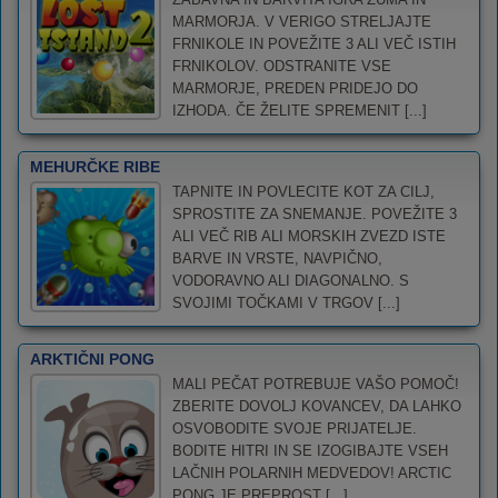
MARMORJA. V VERIGO STRELJAJTE
FRNIKOLE IN POVEŽITE 3 ALI VEČ ISTIH
FRNIKOLOV. ODSTRANITE VSE
MARMORJE, PREDEN PRIDEJO DO
IZHODA. ČE ŽELITE SPREMENIT [...]
MEHURČKE RIBE
TAPNITE IN POVLECITE KOT ZA CILJ,
SPROSTITE ZA SNEMANJE. POVEŽITE 3
ALI VEČ RIB ALI MORSKIH ZVEZD ISTE
BARVE IN VRSTE, NAVPIČNO,
VODORAVNO ALI DIAGONALNO. S
SVOJIMI TOČKAMI V TRGOV [...]
ARKTIČNI PONG
MALI PEČAT POTREBUJE VAŠO POMOČ!
ZBERITE DOVOLJ KOVANCEV, DA LAHKO
OSVOBODITE SVOJE PRIJATELJE.
BODITE HITRI IN SE IZOGIBAJTE VSEH
LAČNIH POLARNIH MEDVEDOV! ARCTIC
PONG JE PREPROST [...]