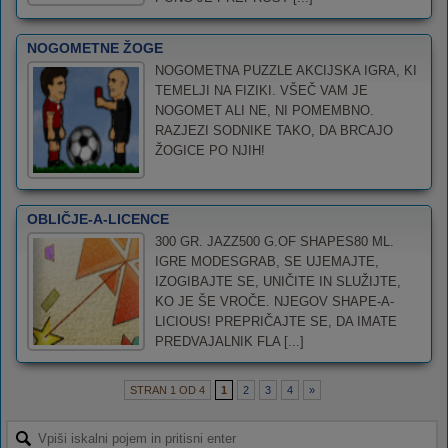
NOGOMETNE ŽOGE
NOGOMETNA PUZZLE AKCIJSKA IGRA, KI
TEMELJI NA FIZIKI. VŠEČ VAM JE
NOGOMET ALI NE, NI POMEMBNO.
RAZJEZI SODNIKE TAKO, DA BRCAJO
ŽOGICE PO NJIH!
OBLIČJE-A-LICENCE
300 GR. JAZZ500 G.OF SHAPES80 ML.
IGRE MODESGRAB, SE UJEMAJTE,
IZOGIBAJTE SE, UNIČITE IN SLUŽIJTE,
KO JE ŠE VROČE. NJEGOV SHAPE-A-
LICIOUS! PREPRIČAJTE SE, DA IMATE
PREDVAJALNIK FLA [...]
STRAN 1 OD 4
1
2
3
4
»