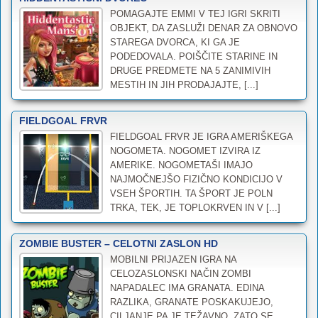
POMAGAJTE EMMI V TEJ IGRI SKRITI
OBJEKT, DA ZASLUŽI DENAR ZA OBNOVO
STAREGA DVORCA, KI GA JE
PODEDOVALA. POIŠČITE STARINE IN
DRUGE PREDMETE NA 5 ZANIMIVIH
MESTIH IN JIH PRODAJAJTE, [...]
FIELDGOAL FRVR
FIELDGOAL FRVR JE IGRA AMERIŠKEGA
NOGOMETA. NOGOMET IZVIRA IZ
AMERIKE. NOGOMETAŠI IMAJO
NAJMOČNEJŠO FIZIČNO KONDICIJO V
VSEH ŠPORTIH. TA ŠPORT JE POLN
TRKA, TEK, JE TOPLOKRVEN IN V [...]
ZOMBIE BUSTER – CELOTNI ZASLON HD
MOBILNI PRIJAZEN IGRA NA
CELOZASLONSKI NAČIN ZOMBI
NAPADALEC IMA GRANATA. EDINA
RAZLIKA, GRANATE POSKAKUJEJO,
CILJANJE PA JE TEŽAVNO. ZATO SE