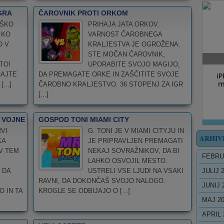
GRA
ČAROVNIK PROTI ORKOM
AŠKO
PRIHAJA JATA ORKOV.
 KO
VARNOST ČAROBNEGA
O V
KRALJESTVA JE OGROŽENA.
STE MOČAN ČAROVNIK,
TO!
UPORABITE SVOJO MAGIJO,
ČAJTE
DA PREMAGATE ORKE IN ZAŠČITITE SVOJE
...]
ČAROBNO KRALJESTVO. 36 STOPENJ ZA IGR
[...]
 VOJNE
GOSPOD TONI MIAMI CITY
VI
G. TONI JE V MIAMI CITYJU IN
ARHIV
KA
JE PRIPRAVLJEN PREMAGATI
V TEM
NEKAJ SOVRAŽNIKOV, DA BI
FEBRU
LAHKO OSVOJIL MESTO.
 DA
USTRELI VSE LJUDI NA VSAKI
JULIJ 
RAVNI, DA DOKONČAŠ SVOJO NALOGO.
JUNIJ 
 IN TA
KROGLE SE ODBIJAJO O [...]
MAJ 2
APRIL 