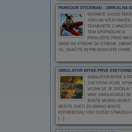
PARKOUR STICKMAN – DIRKALNA I
DVIGNITE SVOJO TEK
IGRO NA VIŠJO RAVEN,
TEKMUJETE Z MNOŽIC
TEM SPOPADU IN SI
PRISLUŽITE PRVO MES
SKOK OD STREHE DO STREHE. OBRA
SE, SKAČITE IN PRESKAKUJTE OVIRE, [
SIMULATOR BITKE PRVE SVETOVNE
SIMULATOR BITKE V PR
SVETOVNI VOJNI. EPS
VOJNA SE JE ZAČELA! 
WW1 SIMULATORJU SE
BOSTE MORALI BORITI,
REŠITE SVET! ZA ZMAGO BOSTE
POTREBOVALI VSO SVOJO STRATEGIJO
[...]