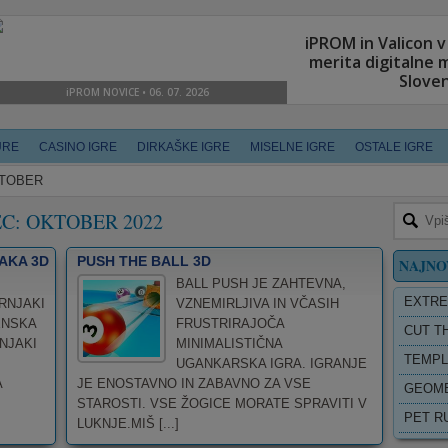
URE
CASINO IGRE
DIRKAŠKE IGRE
MISELNE IGRE
OSTALE IGRE
TOBER
EC:
OKTOBER 2022
AKA 3D
PUSH THE BALL 3D
NAJNO
BALL PUSH JE ZAHTEVNA,
EXTRE
RNJAKI
VZNEMIRLJIVA IN VČASIH
ENSKA
FRUSTRIRAJOČA
CUT T
NJAKI
MINIMALISTIČNA
TEMPL
UGANKARSKA IGRA. IGRANJE
A
JE ENOSTAVNO IN ZABAVNO ZA VSE
GEOME
STAROSTI. VSE ŽOGICE MORATE SPRAVITI V
PET R
LUKNJE.MIŠ [...]