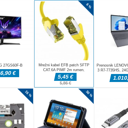
AVGUS
JULIJ 
JUNIJ 
MAJ 2
APRIL 
MAREC
FEBRU
JANUA
DECEM
NOVEM
OKTOB
SEPTE
AVGUS
JULIJ 
JUNIJ 
MAJ 2