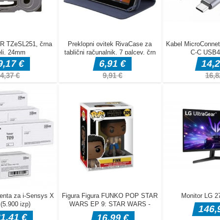
APRIL 
MAREC
FEBRU
JANUA
DECEM
NOVEM
OKTOB
SEPTE
AVGUS
JULIJ 
JUNIJ 
MAJ 2
APRIL 
MAREC
FEBRU