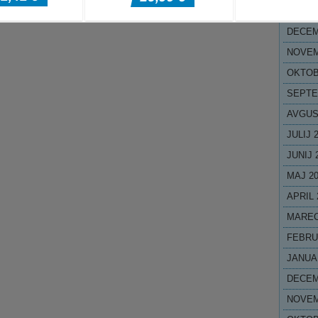
JANUA
DECEM
NOVEM
OKTOB
SEPTE
AVGUS
JULIJ 
JUNIJ 
MAJ 2
APRIL 
MAREC
FEBRU
JANUA
DECEM
NOVEM