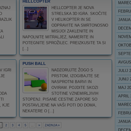
MAREC
OZNAJ
HELLCOPTER JE NOVA
FEBRU
O
STRELSKA 3D IGRA. SKOČITE
RAZLIK
V HELIKOPTER IN SE
JANUA
ODPRAVITE NA SMRTONOSNO
DECEM
ZA
MISIJO! ZAKLENITE IN
NOVEM
LI
NAPOLNITE MITRALJEZ, NAMERITE IN
POTEGNITE SPROŽILEC. PREIZKUSITE TA SI
OKTOB
[...]
SEPTE
AVGUS
PUSH BALL
V IGRI
NADZORUJTE ŽOGO S
JULIJ 
 JE
PRSTOM, IZOGIBAJTE SE
JUNIJ 
NASPROTNI BARVI IN
OVIRAM. POJDITE SKOZI
MAJ 2
ODA
STOTINE VZNEMIRLJIVIH
APRIL 
TI
STOPENJ. PISANE CESTNE ZAPORE SO
MAREC
, KJE
POSTAVLJENE NA VAŠI POTI DO DOMA,
NEKATERE O [...]
FEBRU
JANUA
1
2
3
4
5
...
»
ZADNJA »
DECEM