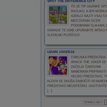
SPOT THE DIFFERENCE CITY
TO JE TIP UGANKE SP
RAZLIKO, KJER MORAJ
IGRALCI NAJTI VSAJ 5 
MED DVEMA SICER
PODOBNIMA SLIKAMA.
IGRANJE TE IGRE UPORABITE MIŠKO A
SLEDILNO PLOŠČICO
UDARI JOKERJA
CIRKUSKA PREDSTAVA 
WHACK THE JOKER SE
ZAČELA! ČAROVNIK
NAMERAVA PRIPRAVITI
VELIKO PREDSTAVO, T
KLOVN SE SKUŠA ZAMOČITI IN NAREDI
PREDSTAVO NEUSPEŠNO. UGOTOVITE
[...]
STRAN 1 OD 7