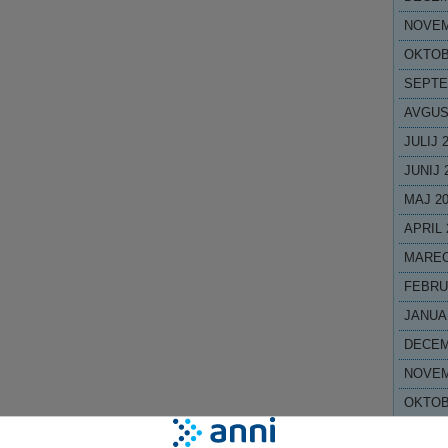
NOVEM
OKTOB
SEPTE
AVGUS
JULIJ 
JUNIJ 
MAJ 2
APRIL 
MAREC
FEBRU
JANUA
DECEM
NOVEM
OKTOB
SEPTE